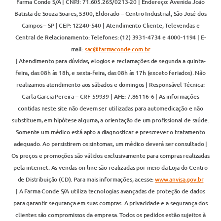
Farma Conde S/A | CNPJ: 71.605.265/0213-20 | Endereço: Avenida João
Batista de Souza Soares, 5300, Eldorado – Centro Industrial, São José dos
Campos – SP | CEP: 12240-540 | Atendimento Cliente, Televendas e
Central de Relacionamento: Telefones: (12) 3931-4734 e 4000-1194 | E-
mail:
sac@farmaconde.com.br
| Atendimento para dúvidas, elogios e reclamações de segunda a quinta-
feira, das 08h às 18h, e sexta-feira, das 08h às 17h (exceto feriados). Não
realizamos atendimento aos sábados e domingos | Responsável Técnica:
Carla Garcia Pereira – CRF 59939 | AFE: 7.86116-6 | As informações
contidas neste site não devem ser utilizadas para automedicação e não
substituem, em hipótese alguma, a orientação de um profissional de saúde.
Somente um médico está apto a diagnosticar e prescrever o tratamento
adequado. Ao persistirem os sintomas, um médico deverá ser consultado |
Os preços e promoções são válidos exclusivamente para compras realizadas
pela internet. As vendas on-line são realizadas por meio da Loja do Centro
de Distribuição (CD). Para mais informações, acesse:
www.anvisa.gov.br
| A Farma Conde S/A utiliza tecnologias avançadas de proteção de dados
para garantir segurança em suas compras. A privacidade e a segurança dos
clientes são compromissos da empresa. Todos os pedidos estão sujeitos à