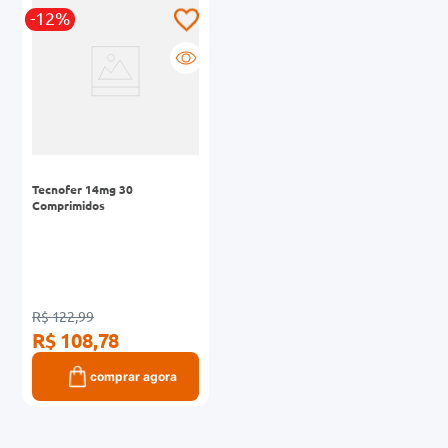
-12%
0mg
r
ez
Tecnofer 14mg 30
Comprimidos
R$ 122,99
R$ 108,78
comprar agora