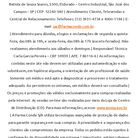
Batista de Souza Soares, 5300, Eldorado – Centro Industrial, São José dos
Campos – SP | CEP: 12240-540 | Atendimento Cliente, Televendas e
Central de Relacionamento: Telefones: (12) 3931-4734 e 4000-1194 | E-
mail:
sac@farmaconde.com.br
| Atendimento para dúvidas, elogios e reclamações de segunda a quinta-
feira, das 08h às 18h, e sexta-feira, das 08h às 17h (exceto feriados). Não
realizamos atendimento aos sábados e domingos | Responsável Técnica:
Carla Garcia Pereira – CRF 59939 | AFE: 7.86116-6 | As informações
contidas neste site não devem ser utilizadas para automedicação e não
substituem, em hipótese alguma, a orientação de um profissional de saúde.
Somente um médico está apto a diagnosticar e prescrever o tratamento
adequado. Ao persistirem os sintomas, um médico deverá ser consultado |
Os preços e promoções são válidos exclusivamente para compras realizadas
pela internet. As vendas on-line são realizadas por meio da Loja do Centro
de Distribuição (CD). Para mais informações, acesse:
www.anvisa.gov.br
| A Farma Conde S/A utiliza tecnologias avançadas de proteção de dados
para garantir segurança em suas compras. A privacidade e a segurança dos
clientes são compromissos da empresa. Todos os pedidos estão sujeitos à
confirmação de disponibilidade em estoque | Importante: antimicrobianos,