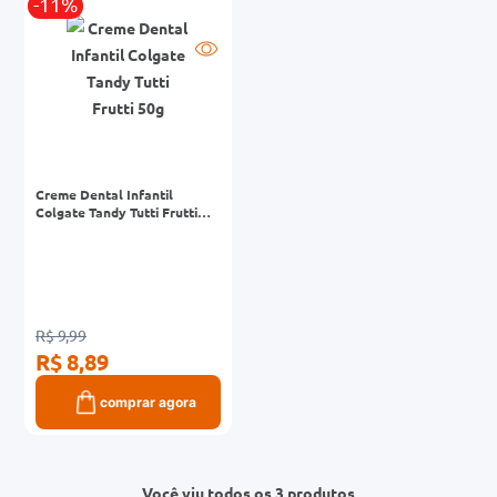
-11%
Creme Dental Infantil
Colgate Tandy Tutti Frutti
50g
R$ 9,99
R$ 8,89
comprar agora
Você viu todos os 3