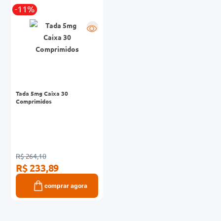
-11%
0mg
R
r
ez
Tada 5mg Caixa 30
Comprimidos
R$ 264,10
R$ 233,89
comprar agora