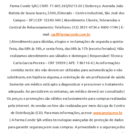
Farma Conde S/A | CNPJ: 71.605.265/0213-20 | Endereço: Avenida João
Batista de Souza Soares, 5300, Eldorado – Centro Industrial, São José dos
Campos – SP | CEP: 12240-540 | Atendimento Cliente, Televendas e
Central de Relacionamento: Telefones: (12) 3931-4734 e 4000-1194 | E-
mail:
sac@farmaconde.com.br
| Atendimento para dúvidas, elogios e reclamações de segunda a quinta-
feira, das 08h às 18h, e sexta-feira, das 08h às 17h (exceto feriados). Não
realizamos atendimento aos sábados e domingos | Responsável Técnica:
Carla Garcia Pereira – CRF 59939 | AFE: 7.86116-6 | As informações
contidas neste site não devem ser utilizadas para automedicação e não
substituem, em hipótese alguma, a orientação de um profissional de saúde.
Somente um médico está apto a diagnosticar e prescrever o tratamento
adequado. Ao persistirem os sintomas, um médico deverá ser consultado |
Os preços e promoções são válidos exclusivamente para compras realizadas
pela internet. As vendas on-line são realizadas por meio da Loja do Centro
de Distribuição (CD). Para mais informações, acesse:
www.anvisa.gov.br
| A Farma Conde S/A utiliza tecnologias avançadas de proteção de dados
para garantir segurança em suas compras. A privacidade e a segurança dos