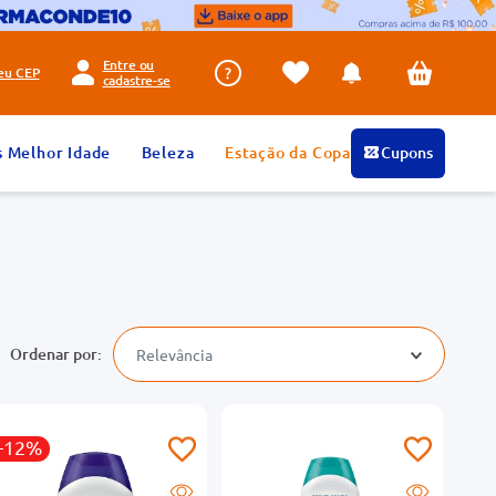
Entre ou
seu
CEP
cadastre-se
s Melhor Idade
Beleza
Estação da Copa
Cupons
Relevância
-12%