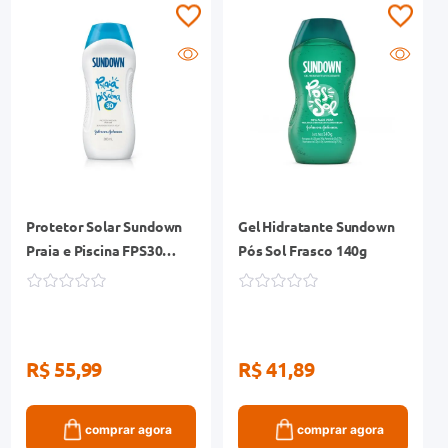
Protetor Solar Sundown
Gel Hidratante Sundown
Praia e Piscina FPS30
Pós Sol Frasco 140g
Frasco 200ml
R$ 55,99
R$ 41,89
comprar agora
comprar agora