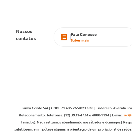
Nossos
Fale Conosco
contatos
Saber mais
Farma Conde S/A | CNPJ: 71.605.265/0213-20 | Endereço: Avenida João
Relacionamento: Telefones: (12) 3931-4734 e 4000-1194 | E-mail:
sac@
feriados). Não realizamos atendimento aos sábados e domingos | Respo
substituem, em hipótese alguma, a orientação de um profissional de saúde