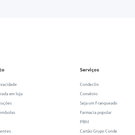
to
Serviços
rivacidade
Condeclin
irada em loja
Convênio
luções
Seja um Franqueado
eembolso
Farmacia popular
PBM
uentes
Cartão Grupo Conde