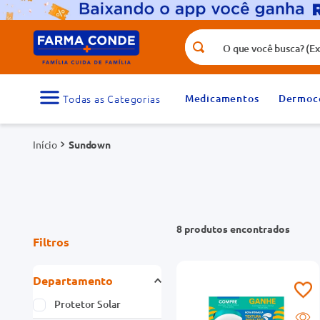
O que você busca? (Ex.: vitamina, fr
Termos mais buscados
1
º
medicamento
Medicamentos
Dermoc
3
º
tadalafila 5mg
Sundown
5
º
dipirona
7
º
vitamina d
9
º
protetor solar
8
produtos
Filtros
Departamento
Protetor Solar