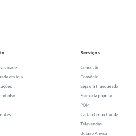
to
Serviços
rivacidade
Condeclin
irada em loja
Convênio
luções
Seja um Franqueado
eembolso
Farmacia popular
PBM
uentes
Cartão Grupo Conde
Televendas
Bulário Anvisa