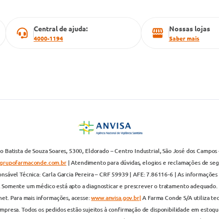
Central de ajuda:
Nossas lojas
4000-1194
Saber mais
 Batista de Souza Soares, 5300, Eldorado – Centro Industrial, São José dos Campos 
grupofarmaconde.com.br
| Atendimento para dúvidas, elogios e reclamações de segun
nsável Técnica: Carla Garcia Pereira – CRF 59939 | AFE: 7.86116-6 | As informações 
. Somente um médico está apto a diagnosticar e prescrever o tratamento adequado. 
net. Para mais informações, acesse:
www.anvisa.gov.br|
A Farma Conde S/A utiliza te
presa. Todos os pedidos estão sujeitos à confirmação de disponibilidade em estoque