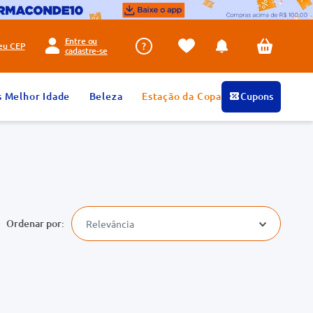
Entre ou
seu
CEP
cadastre-se
s Melhor Idade
Beleza
Estação da Copa
Cupons
Relevância