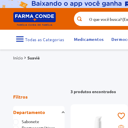
O que você busca? (Ex.: vitamina, fr
Termos mais buscados
1
º
medicamento
Medicamentos
Dermoc
3
º
tadalafila 5mg
Suavié
5
º
dipirona
7
º
protetor solar
9
º
absorvente
3
produtos
Filtros
Departamento
Sabonete
Dermocosméticos