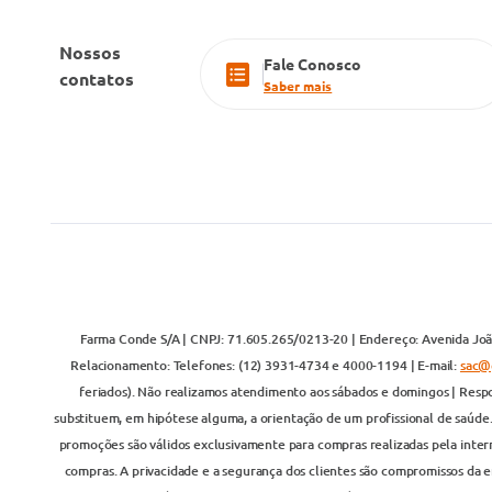
Nossos
Fale Conosco
contatos
Saber mais
Farma Conde S/A | CNPJ: 71.605.265/0213-20 | Endereço: Avenida João
Relacionamento: Telefones: (12) 3931-4734 e 4000-1194 | E-mail:
sac@
feriados). Não realizamos atendimento aos sábados e domingos | Respo
substituem, em hipótese alguma, a orientação de um profissional de saúde
promoções são válidos exclusivamente para compras realizadas pela inter
compras. A privacidade e a segurança dos clientes são compromissos da em