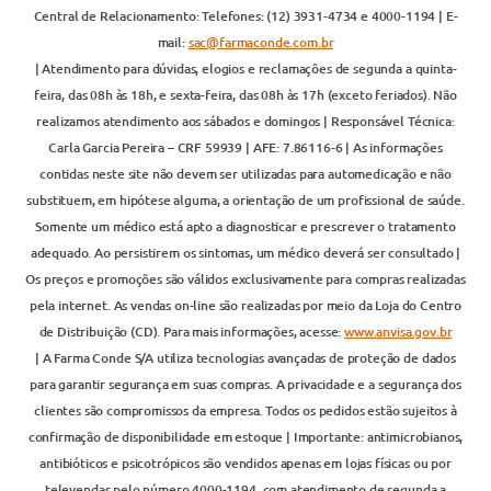
Central de Relacionamento: Telefones: (12) 3931-4734 e 4000-1194 | E-
mail:
sac@farmaconde.com.br
| Atendimento para dúvidas, elogios e reclamações de segunda a quinta-
feira, das 08h às 18h, e sexta-feira, das 08h às 17h (exceto feriados). Não
realizamos atendimento aos sábados e domingos | Responsável Técnica:
Carla Garcia Pereira – CRF 59939 | AFE: 7.86116-6 | As informações
contidas neste site não devem ser utilizadas para automedicação e não
substituem, em hipótese alguma, a orientação de um profissional de saúde.
Somente um médico está apto a diagnosticar e prescrever o tratamento
adequado. Ao persistirem os sintomas, um médico deverá ser consultado |
Os preços e promoções são válidos exclusivamente para compras realizadas
pela internet. As vendas on-line são realizadas por meio da Loja do Centro
de Distribuição (CD). Para mais informações, acesse:
www.anvisa.gov.br
| A Farma Conde S/A utiliza tecnologias avançadas de proteção de dados
para garantir segurança em suas compras. A privacidade e a segurança dos
clientes são compromissos da empresa. Todos os pedidos estão sujeitos à
confirmação de disponibilidade em estoque | Importante: antimicrobianos,
antibióticos e psicotrópicos são vendidos apenas em lojas físicas ou por
televendas pelo número 4000-1194, com atendimento de segunda a