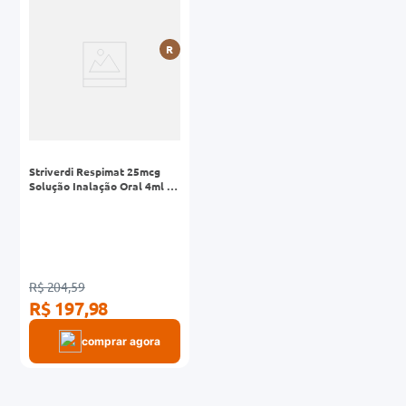
0mg
R
r
ez
Striverdi Respimat 25mcg
Solução Inalação Oral 4ml 60
Puffs + Inalador Respimat
R$ 204,59
R$ 197,98
comprar agora