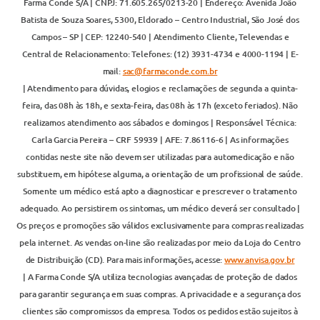
Farma Conde S/A | CNPJ: 71.605.265/0213-20 | Endereço: Avenida João
Batista de Souza Soares, 5300, Eldorado – Centro Industrial, São José dos
Campos – SP | CEP: 12240-540 | Atendimento Cliente, Televendas e
Central de Relacionamento: Telefones: (12) 3931-4734 e 4000-1194 | E-
mail:
sac@farmaconde.com.br
| Atendimento para dúvidas, elogios e reclamações de segunda a quinta-
feira, das 08h às 18h, e sexta-feira, das 08h às 17h (exceto feriados). Não
realizamos atendimento aos sábados e domingos | Responsável Técnica:
Carla Garcia Pereira – CRF 59939 | AFE: 7.86116-6 | As informações
contidas neste site não devem ser utilizadas para automedicação e não
substituem, em hipótese alguma, a orientação de um profissional de saúde.
Somente um médico está apto a diagnosticar e prescrever o tratamento
adequado. Ao persistirem os sintomas, um médico deverá ser consultado |
Os preços e promoções são válidos exclusivamente para compras realizadas
pela internet. As vendas on-line são realizadas por meio da Loja do Centro
de Distribuição (CD). Para mais informações, acesse:
www.anvisa.gov.br
| A Farma Conde S/A utiliza tecnologias avançadas de proteção de dados
para garantir segurança em suas compras. A privacidade e a segurança dos
clientes são compromissos da empresa. Todos os pedidos estão sujeitos à