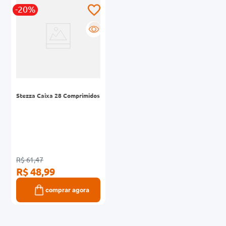
-20%
0mg
R
r
ez
Stezza Caixa 28 Comprimidos
R$ 61,47
R$ 48,99
comprar agora