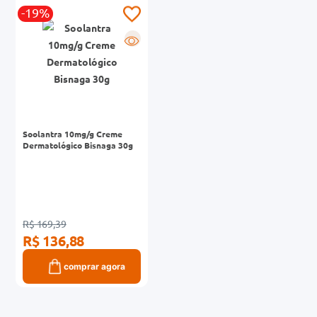
-19%
0mg
R
r
ez
Soolantra 10mg/g Creme
Dermatológico Bisnaga 30g
R$ 169,39
R$ 136,88
comprar agora