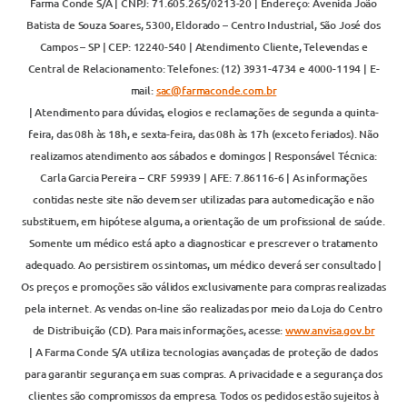
Farma Conde S/A | CNPJ: 71.605.265/0213-20 | Endereço: Avenida João
Batista de Souza Soares, 5300, Eldorado – Centro Industrial, São José dos
Campos – SP | CEP: 12240-540 | Atendimento Cliente, Televendas e
Central de Relacionamento: Telefones: (12) 3931-4734 e 4000-1194 | E-
mail:
sac@farmaconde.com.br
| Atendimento para dúvidas, elogios e reclamações de segunda a quinta-
feira, das 08h às 18h, e sexta-feira, das 08h às 17h (exceto feriados). Não
realizamos atendimento aos sábados e domingos | Responsável Técnica:
Carla Garcia Pereira – CRF 59939 | AFE: 7.86116-6 | As informações
contidas neste site não devem ser utilizadas para automedicação e não
substituem, em hipótese alguma, a orientação de um profissional de saúde.
Somente um médico está apto a diagnosticar e prescrever o tratamento
adequado. Ao persistirem os sintomas, um médico deverá ser consultado |
Os preços e promoções são válidos exclusivamente para compras realizadas
pela internet. As vendas on-line são realizadas por meio da Loja do Centro
de Distribuição (CD). Para mais informações, acesse:
www.anvisa.gov.br
| A Farma Conde S/A utiliza tecnologias avançadas de proteção de dados
para garantir segurança em suas compras. A privacidade e a segurança dos
clientes são compromissos da empresa. Todos os pedidos estão sujeitos à