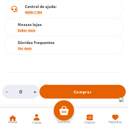
Central de ajuda:
Televendas
4000-1194
Nossas lojas
Saber mais
Dúvidas frequentes
Ver mais
-
+
Comprar
Farma Conde S/A | CNPJ: 71.605.265/0213-20 | Endereço: Avenida João
Batista de Souza Soares, 5300, Eldorado – Centro Industrial, São José dos
Campos – SP | CEP: 12240-540 | Atendimento Cliente, Televendas e