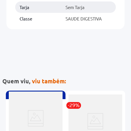
Tarja
Sem Tarja
Classe
SAUDE DIGESTIVA
Quem viu,
viu também:
Compre
3
com Desconto
-29%
-