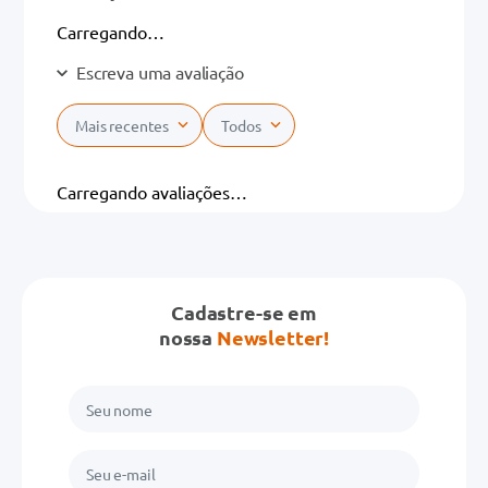
Carregando…
Escreva uma avaliação
Mais recentes
Todos
Adicionar avaliação
Carregando avaliações…
Título
Cadastre-se em
Avalie o produto de 1 a 5 estrelas
nossa
Newsletter!
★
★
★
★
★
Seu nome
Endereço de email