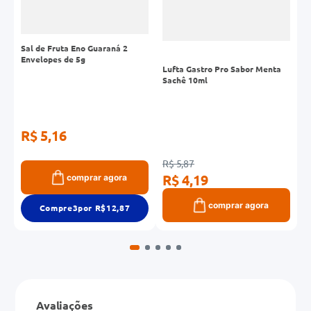
Sal de Fruta Eno Guaraná 2
Envelopes de 5g
Lufta Gastro Pro Sabor Menta
H
Sachê 10ml
E
S
R$ 5,16
R$ 5,87
R
R$ 4,19
R
comprar agora
comprar agora
Compre
3
por R$
12,87
Avaliações