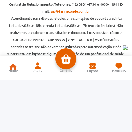
Central de Relacionamento: Telefones: (12) 3931-4734 e 4000-1194 | E-
mail:
sac@farmaconde.com.br
| Atendimento para dúvidas, elogios e reclamações de segunda a quinta-
feira, das 08h às 18h, e sexta-feira, das 08h às 17h (exceto feriados). Não
realizamos atendimento aos sábados e domingos | Responsável Técnica:
Carla Garcia Pereira – CRF 59939 | AFE: 7.86116-6 | As informações
contidas neste site não devem ser utilizadas para automedicação e não
substituem, em hipótese alguma, a orientação de um profissional de saúde.
Somente um médico está apto a diagnosticar e prescrever o tratamento
adequado. Ao persistirem os sintomas, um médico deverá ser consultado |
Os preços e promoções são válidos exclusivamente para compras realizadas
pela internet. As vendas on-line são realizadas por meio da Loja do Centro
de Distribuição (CD). Para mais informações, acesse:
www.anvisa.gov.br
| A Farma Conde S/A utiliza tecnologias avançadas de proteção de dados
para garantir segurança em suas compras. A privacidade e a segurança dos
clientes são compromissos da empresa. Todos os pedidos estão sujeitos à
confirmação de disponibilidade em estoque | Importante: antimicrobianos,
antibióticos e psicotrópicos são vendidos apenas em lojas físicas ou por
televendas pelo número 4000-1194, com atendimento de segunda a