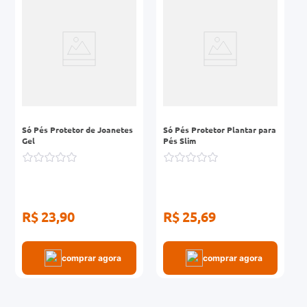
0mg
r
ez
Só Pés Protetor de Joanetes
Só Pés Protetor Plantar para
Gel
Pés Slim
R$ 23,90
R$ 25,69
comprar agora
comprar agora