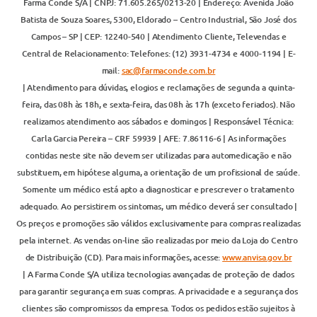
Farma Conde S/A | CNPJ: 71.605.265/0213-20 | Endereço: Avenida João
Batista de Souza Soares, 5300, Eldorado – Centro Industrial, São José dos
Campos – SP | CEP: 12240-540 | Atendimento Cliente, Televendas e
Central de Relacionamento: Telefones: (12) 3931-4734 e 4000-1194 | E-
mail:
sac@farmaconde.com.br
| Atendimento para dúvidas, elogios e reclamações de segunda a quinta-
feira, das 08h às 18h, e sexta-feira, das 08h às 17h (exceto feriados). Não
realizamos atendimento aos sábados e domingos | Responsável Técnica:
Carla Garcia Pereira – CRF 59939 | AFE: 7.86116-6 | As informações
contidas neste site não devem ser utilizadas para automedicação e não
substituem, em hipótese alguma, a orientação de um profissional de saúde.
Somente um médico está apto a diagnosticar e prescrever o tratamento
adequado. Ao persistirem os sintomas, um médico deverá ser consultado |
Os preços e promoções são válidos exclusivamente para compras realizadas
pela internet. As vendas on-line são realizadas por meio da Loja do Centro
de Distribuição (CD). Para mais informações, acesse:
www.anvisa.gov.br
| A Farma Conde S/A utiliza tecnologias avançadas de proteção de dados
para garantir segurança em suas compras. A privacidade e a segurança dos
clientes são compromissos da empresa. Todos os pedidos estão sujeitos à