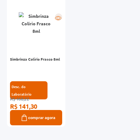
0mg
R
r
ez
Simbrinza Colírio Frasco 8ml
Desc. do
Laboratório
R$ 168,22
R$ 141,30
comprar agora