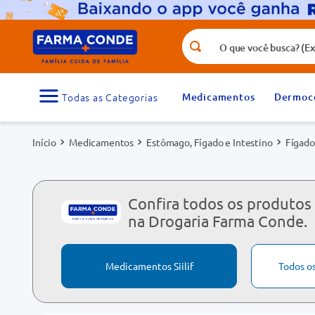
O que você busca? (Ex.: vitamina, fr
Termos mais buscados
1
º
medicamento
Medicamentos
Dermoc
3
º
tadalafila 5mg
Medicamentos
Estômago, Fígado e Intestino
Fígado
5
º
dipirona
7
º
vitamina d
9
º
protetor solar
Confira todos os produtos d
na Drogaria Farma Conde.
Medicamentos Siilif
Todos o