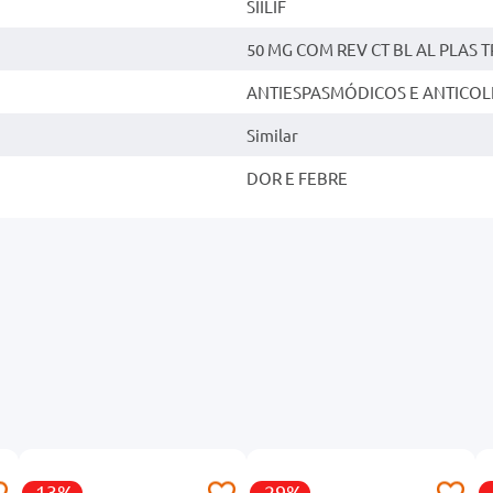
SIILIF
50 MG COM REV CT BL AL PLAS T
ANTIESPASMÓDICOS E ANTICOL
Similar
DOR E FEBRE
-13%
-29%