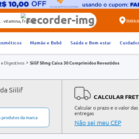
alda)
Insira 
2
º
fralda
osméticos
Mamãe e Bebê
Saúde e Bem estar
Cuidado
4
º
rosuvastatina 20mg
 e Digestivos
Siilif 50mg Caixa 30 Comprimidos Revestidos
6
º
absorvente
8
º
tadalafila 20mg
10
º
teste gravidez
a Siilif
CALCULAR FRET
Calcular o prazo e o valor das
entregas
s produtos da marca
Não sei meu CEP