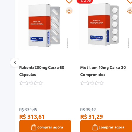
R
R
R
 30
Rubenti 200mg Caixa 60
Motilium 10mg Caixa 30
Cápsulas
Comprimidos
R$ 334,45
R$ 39,12
R$ 313,61
R$ 31,29
ra
comprar agora
comprar agora