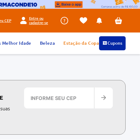
Entre ou
seu
CEP
cadastre-se
s Melhor Idade
Beleza
Estação da Copa
Cupons
E
 suas