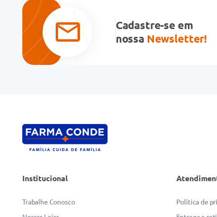
Avalie o produto de 1 a 5 estrelas
★
★
★
★
★
Cadastre-se em
Seu nome
nossa
Newsletter!
Endereço de email
Escreva uma avaliação
Institucional
Atendimen
ENVIAR AVALIAÇÃO
Trabalhe Conosco
Política de p
Nossas Lojas
Entrega e ret