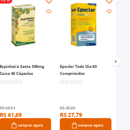
Espinheira Santa 380mg
Epocler Todo Dia 60
Ácid
Caixa 45 Cápsulas
Comprimidos
300m
Caix
R$ 68,51
R$ 30,09
R$ 18
R$ 61,69
R$ 27,79
R$ 
comprar agora
comprar agora