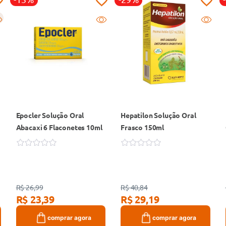
Epocler Solução Oral
Hepatilon Solução Oral
Abacaxi 6 Flaconetes 10ml
Frasco 150ml
R$ 26,99
R$ 40,84
R$ 23,39
R$ 29,19
comprar agora
comprar agora