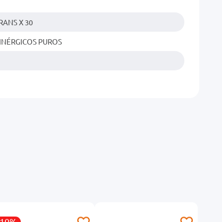
RANS X 30
INÉRGICOS PUROS
-10%
-20