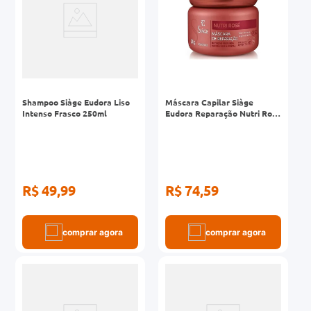
Shampoo Siàge Eudora Liso
Máscara Capilar Siàge
Intenso Frasco 250ml
Eudora Reparação Nutri Rosé
Pote 250g
R$ 49,99
R$ 74,59
comprar agora
comprar agora