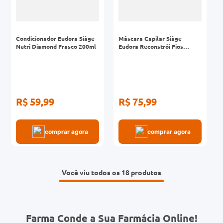
Condicionador Eudora Siàge
Máscara Capilar Siàge
Nutri Diamond Frasco 200ml
Eudora Reconstrói Fios
Eudora Pote 250g
R$ 59,99
R$ 75,99
comprar agora
comprar agora
Você viu todos os 18
Farma Conde a Sua Farmácia Online!