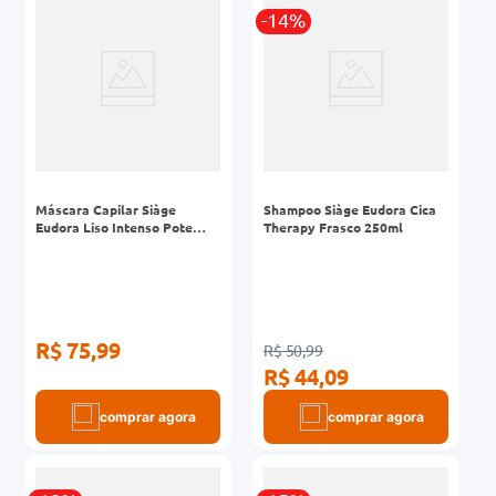
-14%
0mg
r
ez
Máscara Capilar Siàge
Shampoo Siàge Eudora Cica
Eudora Liso Intenso Pote
Therapy Frasco 250ml
250g
R$ 75,99
R$ 50,99
R$ 44,09
comprar agora
comprar agora