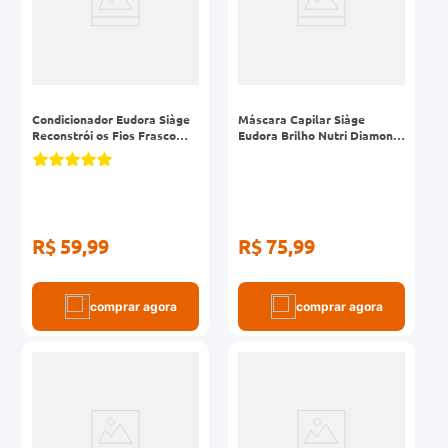
Condicionador Eudora Siàge
Máscara Capilar Siàge
Reconstrói os Fios Frasco
Eudora Brilho Nutri Diamond
200ml
Pote 250g
R$ 59,99
R$ 75,99
comprar agora
comprar agora