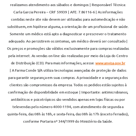
realizamos atendimento aos sábados e domingos | Responsável Técnica:
Carla Garcia Pereira – CRF 59939 | AFE: 7.86116-6 | As informações
contidas neste site não devem ser utilizadas para automedicação e não
substituem, em hipótese alguma, a orientação de um profissional de saúde.
Somente um médico está apto a diagnosticar e prescrever o tratamento
adequado. Ao persistirem os sintomas, um médico deverá ser consultado |
Os preços e promoções são válidos exclusivamente para compras realizadas
pela internet. As vendas on-line são realizadas por meio da Loja do Centro
de Distribuição (CD). Para mais informações, acesse:
www.anvisa.gov.br
| A Farma Conde S/A utiliza tecnologias avançadas de proteção de dados
para garantir segurança em suas compras. A privacidade e a segurança dos
clientes são compromissos da empresa. Todos os pedidos estão sujeitos à
confirmação de disponibilidade em estoque | Importante: antimicrobianos,
antibióticos e psicotrópicos são vendidos apenas em lojas físicas ou por
televendas pelo número 4000-1194, com atendimento de segunda a
quinta-feira, das 08h às 18h, e sexta-feira, das 08h às 17h (exceto feriados),
conforme Portaria nº 344/1999 do Ministério da Saúde.