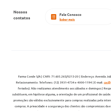
Nossos
Fale Conosco
contatos
Saber mais
Farma Conde S/A | CNPJ: 71.605.265/0213-20 | Endereço: Avenida João
Relacionamento: Telefones: (12) 3931-4734 e 4000-1194 | E-mail:
sac@
feriados). Não realizamos atendimento aos sábados e domingos | Respo
substituem, em hipótese alguma, a orientação de um profissional de saúde
promoções são válidos exclusivamente para compras realizadas pela inter
compras. A privacidade e a segurança dos clientes são compromissos da em