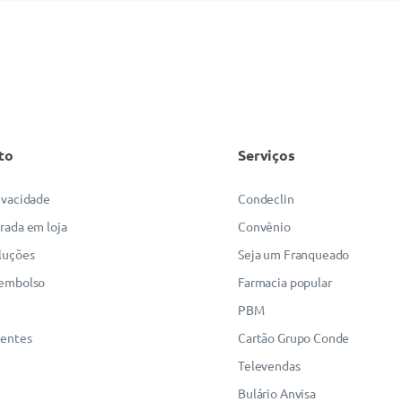
to
Serviços
rivacidade
Condeclin
irada em loja
Convênio
luções
Seja um Franqueado
eembolso
Farmacia popular
PBM
uentes
Cartão Grupo Conde
Televendas
Bulário Anvisa