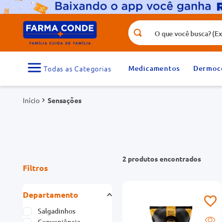
O que você busca? (Ex.: vitamina, fr
Termos mais buscados
1
º
medicamento
Medicamentos
Dermoc
3
º
tadalafila 5mg
Sensações
5
º
dipirona
7
º
vitamina d
9
º
protetor solar
2
produtos
Filtros
Departamento
Salgadinhos
Conveniência