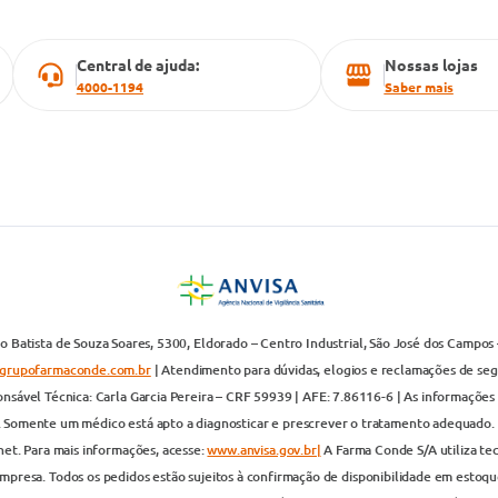
Central de ajuda:
Nossas lojas
4000-1194
Saber mais
 Batista de Souza Soares, 5300, Eldorado – Centro Industrial, São José dos Campos 
grupofarmaconde.com.br
| Atendimento para dúvidas, elogios e reclamações de segun
nsável Técnica: Carla Garcia Pereira – CRF 59939 | AFE: 7.86116-6 | As informações 
. Somente um médico está apto a diagnosticar e prescrever o tratamento adequado. 
net. Para mais informações, acesse:
www.anvisa.gov.br|
A Farma Conde S/A utiliza te
presa. Todos os pedidos estão sujeitos à confirmação de disponibilidade em estoque