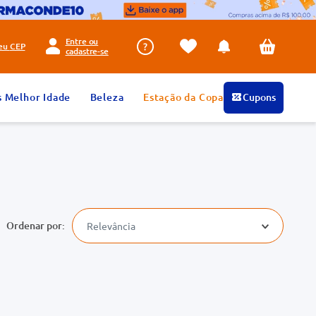
Entre ou
seu
CEP
cadastre-se
s Melhor Idade
Beleza
Estação da Copa
Cupons
Relevância