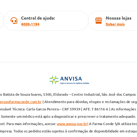
Central de ajuda:
Nossas lojas
4000-1194
Saber mais
 Batista de Souza Soares, 5300, Eldorado – Centro Industrial, São José dos Campos 
grupofarmaconde.com.br
| Atendimento para dúvidas, elogios e reclamações de segun
nsável Técnica: Carla Garcia Pereira – CRF 59939 | AFE: 7.86116-6 | As informações 
. Somente um médico está apto a diagnosticar e prescrever o tratamento adequado. 
net. Para mais informações, acesse:
www.anvisa.gov.br|
A Farma Conde S/A utiliza te
presa. Todos os pedidos estão sujeitos à confirmação de disponibilidade em estoque