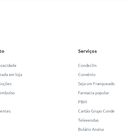
to
Serviços
rivacidade
Condeclin
irada em loja
Convênio
luções
Seja um Franqueado
eembolso
Farmacia popular
PBM
uentes
Cartão Grupo Conde
Televendas
Bulário Anvisa