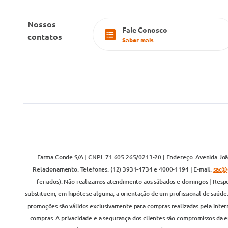
Nossos
Fale Conosco
contatos
Saber mais
Farma Conde S/A | CNPJ: 71.605.265/0213-20 | Endereço: Avenida João
Relacionamento: Telefones: (12) 3931-4734 e 4000-1194 | E-mail:
sac@
feriados). Não realizamos atendimento aos sábados e domingos | Respo
substituem, em hipótese alguma, a orientação de um profissional de saúde
promoções são válidos exclusivamente para compras realizadas pela inter
compras. A privacidade e a segurança dos clientes são compromissos da em