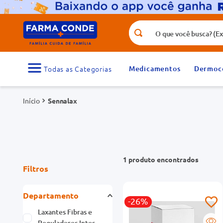
O que você busca? (Ex.: vitamina, fr
Termos mais buscados
1
º
medicamento
Medicamentos
Dermoc
3
º
tadalafila 5mg
Sennalax
5
º
rosuvastatina 20mg
7
º
vitamina d
9
º
protetor solar
1
produto
Filtros
Departamento
-26%
Laxantes Fibras e
Reguladores Intes