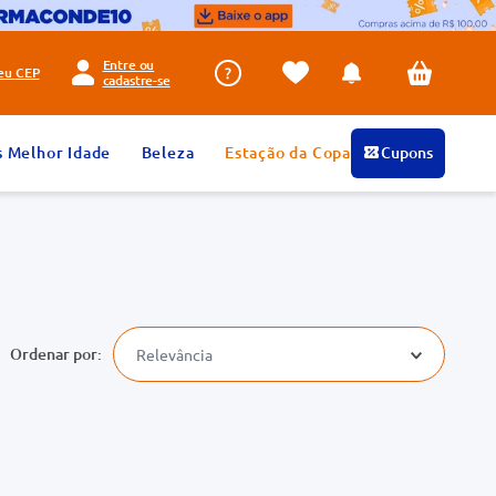
Entre ou
seu
CEP
cadastre-se
s Melhor Idade
Beleza
Estação da Copa
Cupons
Relevância