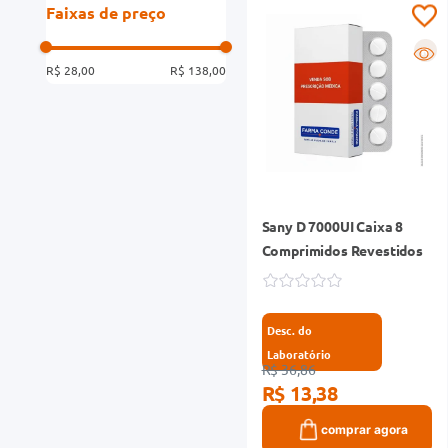
Faixas de preço
R
R$ 28,00
R$ 138,00
Sany D 7000UI Caixa 8
Comprimidos Revestidos
Desc. do
Laboratório
R$ 36,86
R$ 13,38
comprar agora