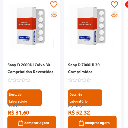
R
R
Sany D 2000UI Caixa 30
Sany D 7000UI 30
Comprimidos Revestidos
Comprimidos
Desc. do
Desc. do
Laboratório
Laboratório
R$ 61,24
R$ 101,00
R$ 31,60
R$ 52,32
comprar agora
comprar agora