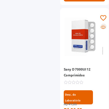
R
Sany D 7000UI 12
Comprimidos
Desc. do
Laboratório
R$ 41,00