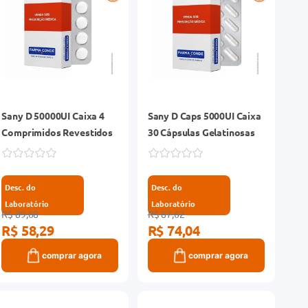
Sany D 50000UI Caixa 4
Sany D Caps 5000UI Caixa
Comprimidos Revestidos
30 Cápsulas Gelatinosas
Desc. do
Desc. do
Laboratório
Laboratório
R$ 89,68
R$ 87,62
R$ 58,29
R$ 74,04
comprar agora
comprar agora