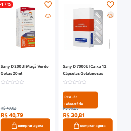
-17%
R
Sany D 200UI Maçã Verde
Sany D 7000UI Caixa 12
Gotas 20ml
Cápsulas Gelatinosas
Desc. do
Laboratório
R$ 49,02
R$ 36,25
R$ 40,79
R$ 30,81
comprar agora
comprar agora