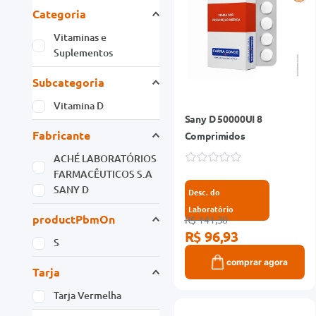
Categoria
Vitaminas e
Suplementos
Subcategoria
Vitamina D
Sany D 50000UI 8
Fabricante
Comprimidos
ACHÉ LABORATÓRIOS
FARMACÊUTICOS S.A
SANY D
Desc. do
Laboratório
productPbmOn
R$ 141,30
R$ 96,93
S
comprar agora
Tarja
Tarja Vermelha