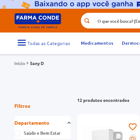
O que você busca? (Ex.: vitamina, fr
Termos mais buscados
1
º
medicamento
Medicamentos
Dermoc
3
º
tadalafila 5mg
Sany D
5
º
rosuvastatina 20mg
7
º
vitamina d
9
º
protetor solar
12
produtos
Filtros
Departamento
Saúde e Bem Estar
R