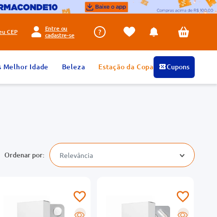
Entre ou
seu
CEP
cadastre-se
s Melhor Idade
Beleza
Estação da Copa
Cupons
Relevância
R
R