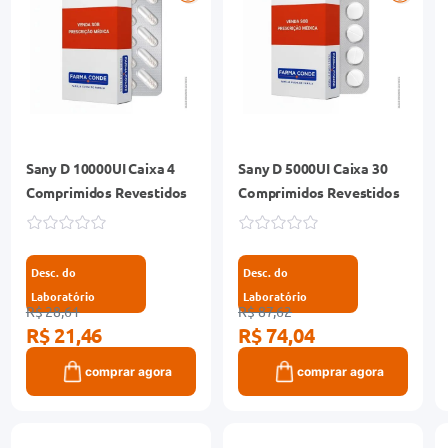
Sany D 10000UI Caixa 4
Sany D 5000UI Caixa 30
Comprimidos Revestidos
Comprimidos Revestidos
Desc. do
Desc. do
Laboratório
Laboratório
R$ 28,61
R$ 87,62
R$ 21,46
R$ 74,04
comprar agora
comprar agora