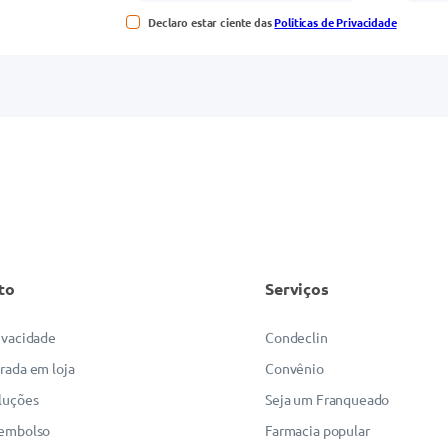
Declaro estar ciente das
Políticas de Privacidade
to
Serviços
rivacidade
Condeclin
irada em loja
Convênio
luções
Seja um Franqueado
eembolso
Farmacia popular