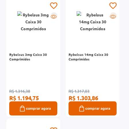
0mg
R
R
r
ez
Rybelsus 3mg Caixa 30
Rybelsus 14mg Caixa 30
Comprimidos
Comprimidos
R$ 1.316,38
R$ 1.317,03
R$ 1.194,75
R$ 1.303,86
comprar agora
comprar agora