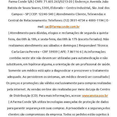
Farma Conde S/A | CNPJ: 71.605.265/0213-20 | Endereço: Avenida João
Batista de Souza Soares, 5300, Eldorado – Centro Industrial, São José dos
Campos – SP | CEP: 12240-540 | Atendimento Cliente, Televendas e
Central de Relacionamento: Telefones: (12) 3931-4734 e 4000-1194 | E-
mail:
sac@farmaconde.com.br
| Atendimento para dúvidas, elogios e reclamações de segunda a quinta-
feira, das 08h às 18h, e sexta-feira, das 08h às 17h (exceto feriados). Não
realizamos atendimento aos sábados e domingos | Responsável Técnica:
Carla Garcia Pereira – CRF 59939 | AFE: 7.86116-6 | As informações
contidas neste site não devem ser utilizadas para automedicação e não
substituem, em hipótese alguma, a orientação de um profissional de saúde.
Somente um médico está apto a diagnosticar e prescrever o tratamento
adequado. Ao persistirem os sintomas, um médico deverá ser consultado |
Os preços e promoções são válidos exclusivamente para compras realizadas
pela internet. As vendas on-line são realizadas por meio da Loja do Centro
de Distribuição (CD). Para mais informações, acesse:
www.anvisa.gov.br
| A Farma Conde S/A utiliza tecnologias avançadas de proteção de dados
para garantir segurança em suas compras. A privacidade e a segurança dos
clientes são compromissos da empresa. Todos os pedidos estão sujeitos à