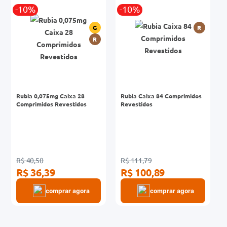
-10%
-10%
0mg
G
R
r
R
ez
Rubia 0,075mg Caixa 28
Rubia Caixa 84 Comprimidos
Comprimidos Revestidos
Revestidos
R$ 40,50
R$ 111,79
R$ 36,39
R$ 100,89
comprar agora
comprar agora