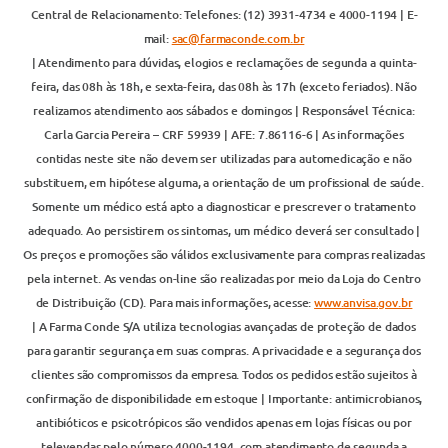
Central de Relacionamento: Telefones: (12) 3931-4734 e 4000-1194 | E-
mail:
sac@farmaconde.com.br
| Atendimento para dúvidas, elogios e reclamações de segunda a quinta-
feira, das 08h às 18h, e sexta-feira, das 08h às 17h (exceto feriados). Não
realizamos atendimento aos sábados e domingos | Responsável Técnica:
Carla Garcia Pereira – CRF 59939 | AFE: 7.86116-6 | As informações
contidas neste site não devem ser utilizadas para automedicação e não
substituem, em hipótese alguma, a orientação de um profissional de saúde.
Somente um médico está apto a diagnosticar e prescrever o tratamento
adequado. Ao persistirem os sintomas, um médico deverá ser consultado |
Os preços e promoções são válidos exclusivamente para compras realizadas
pela internet. As vendas on-line são realizadas por meio da Loja do Centro
de Distribuição (CD). Para mais informações, acesse:
www.anvisa.gov.br
| A Farma Conde S/A utiliza tecnologias avançadas de proteção de dados
para garantir segurança em suas compras. A privacidade e a segurança dos
clientes são compromissos da empresa. Todos os pedidos estão sujeitos à
confirmação de disponibilidade em estoque | Importante: antimicrobianos,
antibióticos e psicotrópicos são vendidos apenas em lojas físicas ou por
televendas pelo número 4000-1194, com atendimento de segunda a