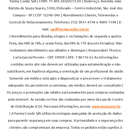
Farma Conde S/A | CNPJ: 71.605.265/0213-20 | Endereço: Avenida João
Batista de Souza Soares, 5300, Eldorado – Centro Industrial, São José dos
Campos – SP | CEP: 12240-540 | Atendimento Cliente, Televendas e
Central de Relacionamento: Telefones: (12) 3931-4734 e 4000-1194 | E-
mail:
sac@farmaconde.com.br
| Atendimento para dúvidas, elogios e reclamações de segunda a quinta-
feira, das 08h às 18h, e sexta-feira, das 08h às 17h (exceto feriados). Não
realizamos atendimento aos sábados e domingos | Responsável Técnica:
Carla Garcia Pereira – CRF 59939 | AFE: 7.86116-6 | As informações
contidas neste site não devem ser utilizadas para automedicação e não
substituem, em hipótese alguma, a orientação de um profissional de saúde.
Somente um médico está apto a diagnosticar e prescrever o tratamento
adequado. Ao persistirem os sintomas, um médico deverá ser consultado |
Os preços e promoções são válidos exclusivamente para compras realizadas
pela internet. As vendas on-line são realizadas por meio da Loja do Centro
de Distribuição (CD). Para mais informações, acesse:
www.anvisa.gov.br
| A Farma Conde S/A utiliza tecnologias avançadas de proteção de dados
para garantir segurança em suas compras. A privacidade e a segurança dos
clientes são compromissos da empresa. Todos os pedidos estão sujeitos à