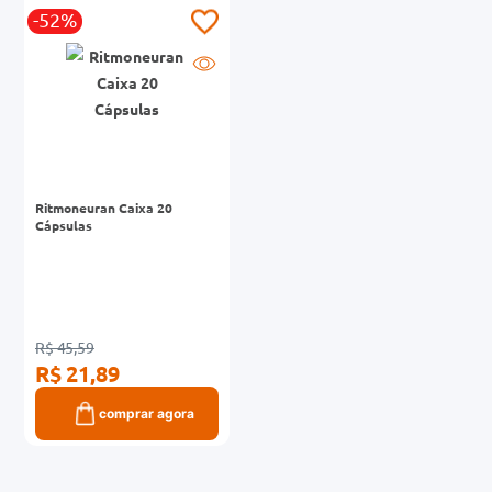
-52%
0mg
r
ez
Ritmoneuran Caixa 20
Cápsulas
R$ 45,59
R$ 21,89
comprar agora