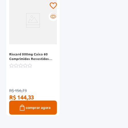
0mg
R
r
ez
Riscard 500mg Caixa 60
Comprimidos Revestidos
Liberação Prolongada
R$ 156,73
R$ 144,33
comprar agora