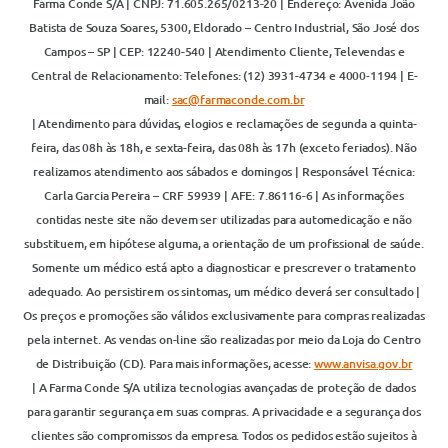
Farma Conde S/A | CNPJ: 71.605.265/0213-20 | Endereço: Avenida João
Batista de Souza Soares, 5300, Eldorado – Centro Industrial, São José dos
Campos – SP | CEP: 12240-540 | Atendimento Cliente, Televendas e
Central de Relacionamento: Telefones: (12) 3931-4734 e 4000-1194 | E-
mail:
sac@farmaconde.com.br
| Atendimento para dúvidas, elogios e reclamações de segunda a quinta-
feira, das 08h às 18h, e sexta-feira, das 08h às 17h (exceto feriados). Não
realizamos atendimento aos sábados e domingos | Responsável Técnica:
Carla Garcia Pereira – CRF 59939 | AFE: 7.86116-6 | As informações
contidas neste site não devem ser utilizadas para automedicação e não
substituem, em hipótese alguma, a orientação de um profissional de saúde.
Somente um médico está apto a diagnosticar e prescrever o tratamento
adequado. Ao persistirem os sintomas, um médico deverá ser consultado |
Os preços e promoções são válidos exclusivamente para compras realizadas
pela internet. As vendas on-line são realizadas por meio da Loja do Centro
de Distribuição (CD). Para mais informações, acesse:
www.anvisa.gov.br
| A Farma Conde S/A utiliza tecnologias avançadas de proteção de dados
para garantir segurança em suas compras. A privacidade e a segurança dos
clientes são compromissos da empresa. Todos os pedidos estão sujeitos à