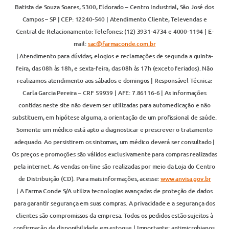
Batista de Souza Soares, 5300, Eldorado – Centro Industrial, São José dos
Campos – SP | CEP: 12240-540 | Atendimento Cliente, Televendas e
Central de Relacionamento: Telefones: (12) 3931-4734 e 4000-1194 | E-
mail:
sac@farmaconde.com.br
| Atendimento para dúvidas, elogios e reclamações de segunda a quinta-
feira, das 08h às 18h, e sexta-feira, das 08h às 17h (exceto feriados). Não
realizamos atendimento aos sábados e domingos | Responsável Técnica:
Carla Garcia Pereira – CRF 59939 | AFE: 7.86116-6 | As informações
contidas neste site não devem ser utilizadas para automedicação e não
substituem, em hipótese alguma, a orientação de um profissional de saúde.
Somente um médico está apto a diagnosticar e prescrever o tratamento
adequado. Ao persistirem os sintomas, um médico deverá ser consultado |
Os preços e promoções são válidos exclusivamente para compras realizadas
pela internet. As vendas on-line são realizadas por meio da Loja do Centro
de Distribuição (CD). Para mais informações, acesse:
www.anvisa.gov.br
| A Farma Conde S/A utiliza tecnologias avançadas de proteção de dados
para garantir segurança em suas compras. A privacidade e a segurança dos
clientes são compromissos da empresa. Todos os pedidos estão sujeitos à
confirmação de disponibilidade em estoque | Importante: antimicrobianos,