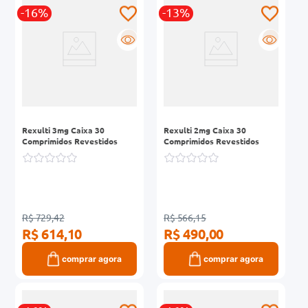
-16%
-13%
0mg
R
R
r
ez
Rexulti 3mg Caixa 30
Rexulti 2mg Caixa 30
Comprimidos Revestidos
Comprimidos Revestidos
R$ 729,42
R$ 566,15
R$ 614,10
R$ 490,00
comprar agora
comprar agora