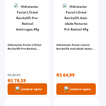
0mg
r
ez
Hidratante Facial L'Oréal
Hidratante Facial LOréal
Revitalift Pro-Retinol
Revitalift Anti-idade Noturno
Antirrugas 49g
Pró Retinol 49g
R$ 64,99
R$ 82,99
R$ 78,59
comprar agora
comprar agora