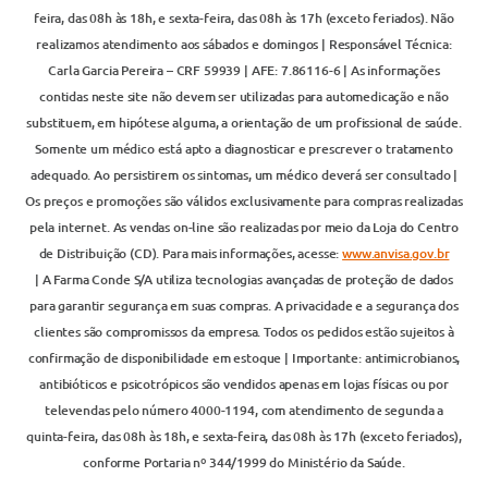
feira, das 08h às 18h, e sexta-feira, das 08h às 17h (exceto feriados). Não
realizamos atendimento aos sábados e domingos | Responsável Técnica:
Carla Garcia Pereira – CRF 59939 | AFE: 7.86116-6 | As informações
contidas neste site não devem ser utilizadas para automedicação e não
substituem, em hipótese alguma, a orientação de um profissional de saúde.
Somente um médico está apto a diagnosticar e prescrever o tratamento
adequado. Ao persistirem os sintomas, um médico deverá ser consultado |
Os preços e promoções são válidos exclusivamente para compras realizadas
pela internet. As vendas on-line são realizadas por meio da Loja do Centro
de Distribuição (CD). Para mais informações, acesse:
www.anvisa.gov.br
| A Farma Conde S/A utiliza tecnologias avançadas de proteção de dados
para garantir segurança em suas compras. A privacidade e a segurança dos
clientes são compromissos da empresa. Todos os pedidos estão sujeitos à
confirmação de disponibilidade em estoque | Importante: antimicrobianos,
antibióticos e psicotrópicos são vendidos apenas em lojas físicas ou por
televendas pelo número 4000-1194, com atendimento de segunda a
quinta-feira, das 08h às 18h, e sexta-feira, das 08h às 17h (exceto feriados),
conforme Portaria nº 344/1999 do Ministério da Saúde.