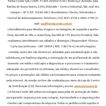
Farma Conde S/A | CNPJ: 71.605.265/0213-20 | Endereço: Avenida João
Batista de Souza Soares, 5300, Eldorado – Centro Industrial, São José dos
Campos – SP | CEP: 12240-540 | Atendimento Cliente, Televendas e
Central de Relacionamento: Telefones: (12) 3931-4734 e 4000-1194 | E-
mail:
sac@farmaconde.com.br
| Atendimento para dúvidas, elogios e reclamações de segunda a quinta-
feira, das 08h às 18h, e sexta-feira, das 08h às 17h (exceto feriados). Não
realizamos atendimento aos sábados e domingos | Responsável Técnica:
Carla Garcia Pereira – CRF 59939 | AFE: 7.86116-6 | As informações
contidas neste site não devem ser utilizadas para automedicação e não
substituem, em hipótese alguma, a orientação de um profissional de saúde.
Somente um médico está apto a diagnosticar e prescrever o tratamento
adequado. Ao persistirem os sintomas, um médico deverá ser consultado |
Os preços e promoções são válidos exclusivamente para compras realizadas
pela internet. As vendas on-line são realizadas por meio da Loja do Centro
de Distribuição (CD). Para mais informações, acesse:
www.anvisa.gov.br
| A Farma Conde S/A utiliza tecnologias avançadas de proteção de dados
para garantir segurança em suas compras. A privacidade e a segurança dos
clientes são compromissos da empresa. Todos os pedidos estão sujeitos à