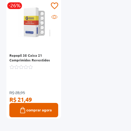
-26%
0mg
r
ez
Repopil 35 Caixa 21
Comprimidos Revestidos
R$ 28,95
R$ 21,49
comprar agora