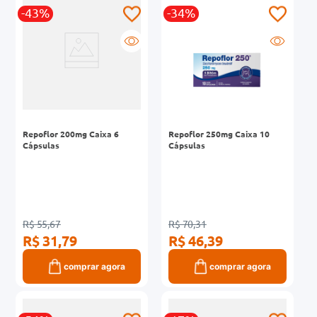
-43%
-34%
0mg
r
ez
Repoflor 200mg Caixa 6
Repoflor 250mg Caixa 10
Cápsulas
Cápsulas
R$ 55,67
R$ 70,31
R$ 31,79
R$ 46,39
comprar agora
comprar agora