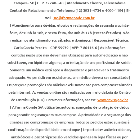
Campos – SP | CEP: 12240-540 | Atendimento Cliente, Televendas e
Central de Relacionamento: Telefones: (12) 3931-4734 e 4000-1194 | E-
mail:
sac@farmaconde.com.br
| Atendimento para dúvidas, elogios e reclamações de segunda a quinta-
feira, das 08h às 18h, e sexta-feira, das 08h às 17h (exceto feriados). Não
realizamos atendimento aos sábados e domingos | Responsável Técnica:
Carla Garcia Pereira – CRF 59939 | AFE: 7.86116-6 | As informações
contidas neste site não devem ser utilizadas para automedicação e não
substituem, em hipótese alguma, a orientação de um profissional de saúde.
Somente um médico está apto a diagnosticar e prescrever o tratamento
adequado. Ao persistirem os sintomas, um médico deverá ser consultado |
Os preços e promoções são válidos exclusivamente para compras realizadas
pela internet. As vendas on-line são realizadas por meio da Loja do Centro
de Distribuição (CD). Para mais informações, acesse:
www.anvisa.gov.br
| A Farma Conde S/A utiliza tecnologias avançadas de proteção de dados
para garantir segurança em suas compras. A privacidade e a segurança dos
clientes são compromissos da empresa. Todos os pedidos estão sujeitos à
confirmação de disponibilidade em estoque | Importante: antimicrobianos,
antibióticos e psicotrópicos são vendidos apenas em lojas físicas ou por