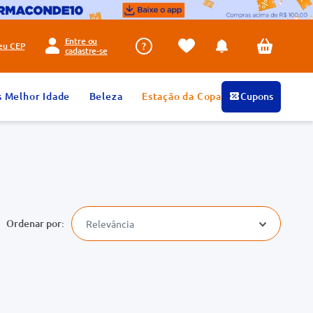
Entre ou
seu
CEP
cadastre-se
s Melhor Idade
Beleza
Estação da Copa
Cupons
Relevância