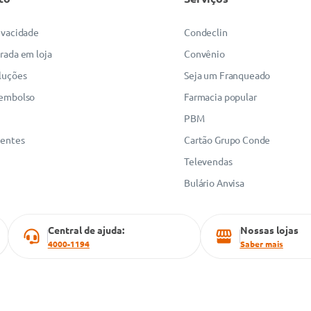
rivacidade
Condeclin
irada em loja
Convênio
luções
Seja um Franqueado
eembolso
Farmacia popular
PBM
uentes
Cartão Grupo Conde
Televendas
Bulário Anvisa
Central de ajuda:
Nossas lojas
4000-1194
Saber mais