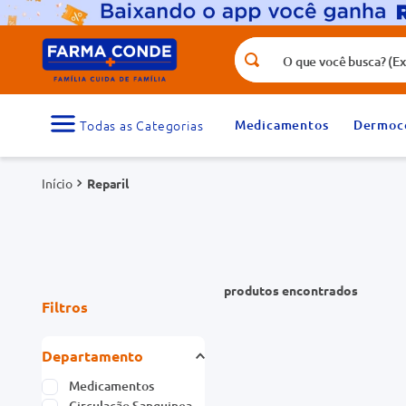
O que você busca? (Ex.: vitamina, fr
Termos mais buscados
1
º
medicamento
Medicamentos
Dermoc
3
º
tadalafila 5mg
Reparil
5
º
rosuvastatina 20mg
7
º
vitamina d
9
º
protetor solar
produtos
Filtros
Departamento
Medicamentos
Circulação Sanguinea