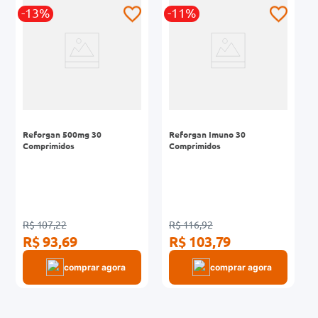
-13%
-11%
0mg
r
ez
Reforgan 500mg 30
Reforgan Imuno 30
Comprimidos
Comprimidos
R$ 107,22
R$ 116,92
R$ 93,69
R$ 103,79
comprar agora
comprar agora