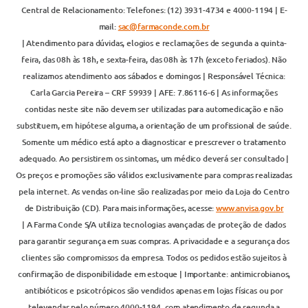
Central de Relacionamento: Telefones: (12) 3931-4734 e 4000-1194 | E-
mail:
sac@farmaconde.com.br
| Atendimento para dúvidas, elogios e reclamações de segunda a quinta-
feira, das 08h às 18h, e sexta-feira, das 08h às 17h (exceto feriados). Não
realizamos atendimento aos sábados e domingos | Responsável Técnica:
Carla Garcia Pereira – CRF 59939 | AFE: 7.86116-6 | As informações
contidas neste site não devem ser utilizadas para automedicação e não
substituem, em hipótese alguma, a orientação de um profissional de saúde.
Somente um médico está apto a diagnosticar e prescrever o tratamento
adequado. Ao persistirem os sintomas, um médico deverá ser consultado |
Os preços e promoções são válidos exclusivamente para compras realizadas
pela internet. As vendas on-line são realizadas por meio da Loja do Centro
de Distribuição (CD). Para mais informações, acesse:
www.anvisa.gov.br
| A Farma Conde S/A utiliza tecnologias avançadas de proteção de dados
para garantir segurança em suas compras. A privacidade e a segurança dos
clientes são compromissos da empresa. Todos os pedidos estão sujeitos à
confirmação de disponibilidade em estoque | Importante: antimicrobianos,
antibióticos e psicotrópicos são vendidos apenas em lojas físicas ou por
televendas pelo número 4000-1194, com atendimento de segunda a