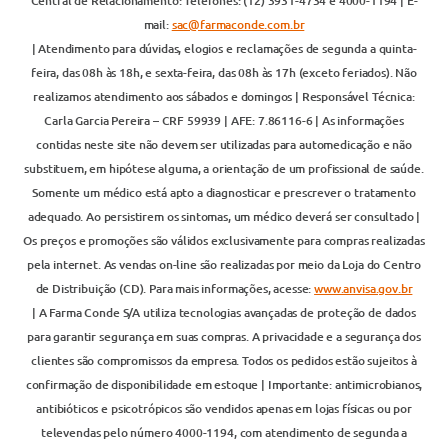
Central de Relacionamento: Telefones: (12) 3931-4734 e 4000-1194 | E-
mail:
sac@farmaconde.com.br
| Atendimento para dúvidas, elogios e reclamações de segunda a quinta-
feira, das 08h às 18h, e sexta-feira, das 08h às 17h (exceto feriados). Não
realizamos atendimento aos sábados e domingos | Responsável Técnica:
Carla Garcia Pereira – CRF 59939 | AFE: 7.86116-6 | As informações
contidas neste site não devem ser utilizadas para automedicação e não
substituem, em hipótese alguma, a orientação de um profissional de saúde.
Somente um médico está apto a diagnosticar e prescrever o tratamento
adequado. Ao persistirem os sintomas, um médico deverá ser consultado |
Os preços e promoções são válidos exclusivamente para compras realizadas
pela internet. As vendas on-line são realizadas por meio da Loja do Centro
de Distribuição (CD). Para mais informações, acesse:
www.anvisa.gov.br
| A Farma Conde S/A utiliza tecnologias avançadas de proteção de dados
para garantir segurança em suas compras. A privacidade e a segurança dos
clientes são compromissos da empresa. Todos os pedidos estão sujeitos à
confirmação de disponibilidade em estoque | Importante: antimicrobianos,
antibióticos e psicotrópicos são vendidos apenas em lojas físicas ou por
televendas pelo número 4000-1194, com atendimento de segunda a