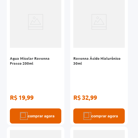
0mg
r
ez
Agua Micelar Ravenna
Ravenna Ácido Hialurônico
Frasco 200ml
30ml
R$ 19,99
R$ 32,99
comprar agora
comprar agora