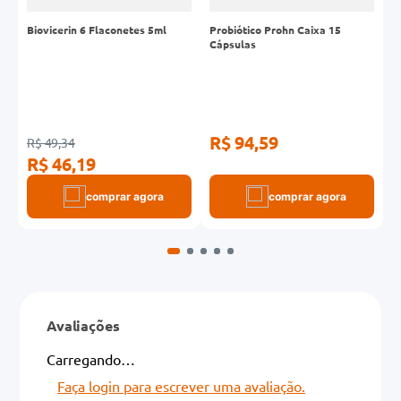
Biovicerin 6 Flaconetes 5ml
Probiótico Prohn Caixa 15
S
Cápsulas
F
R$ 94,59
R$ 49,34
R
R$ 46,19
R
comprar agora
comprar agora
Avaliações
Carregando…
Faça login para escrever uma avaliação.