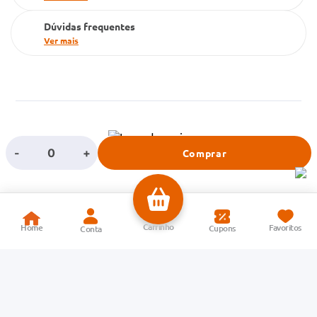
Dúvidas frequentes
Ver mais
-
+
Comprar
Farma Conde S/A | CNPJ: 71.605.265/0213-20 | Endereço: Avenida João
Batista de Souza Soares, 5300, Eldorado – Centro Industrial, São José dos
Campos – SP | CEP: 12240-540 | Atendimento Cliente, Televendas e
Central de Relacionamento: Telefones: (12) 3931-4734 e 4000-1194 | E-
mail:
sac@farmaconde.com.br
| Atendimento para dúvidas, elogios e reclamações de segunda a quinta-
feira, das 08h às 18h, e sexta-feira, das 08h às 17h (exceto feriados). Não
realizamos atendimento aos sábados e domingos | Responsável Técnica: