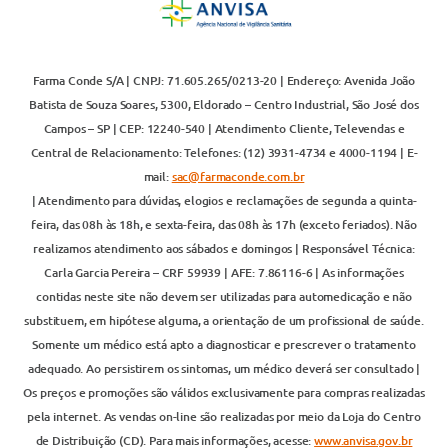
Farma Conde S/A | CNPJ: 71.605.265/0213-20 | Endereço: Avenida João
Batista de Souza Soares, 5300, Eldorado – Centro Industrial, São José dos
Campos – SP | CEP: 12240-540 | Atendimento Cliente, Televendas e
Central de Relacionamento: Telefones: (12) 3931-4734 e 4000-1194 | E-
mail:
sac@farmaconde.com.br
| Atendimento para dúvidas, elogios e reclamações de segunda a quinta-
feira, das 08h às 18h, e sexta-feira, das 08h às 17h (exceto feriados). Não
realizamos atendimento aos sábados e domingos | Responsável Técnica:
Carla Garcia Pereira – CRF 59939 | AFE: 7.86116-6 | As informações
contidas neste site não devem ser utilizadas para automedicação e não
substituem, em hipótese alguma, a orientação de um profissional de saúde.
Somente um médico está apto a diagnosticar e prescrever o tratamento
adequado. Ao persistirem os sintomas, um médico deverá ser consultado |
Os preços e promoções são válidos exclusivamente para compras realizadas
pela internet. As vendas on-line são realizadas por meio da Loja do Centro
de Distribuição (CD). Para mais informações, acesse:
www.anvisa.gov.br