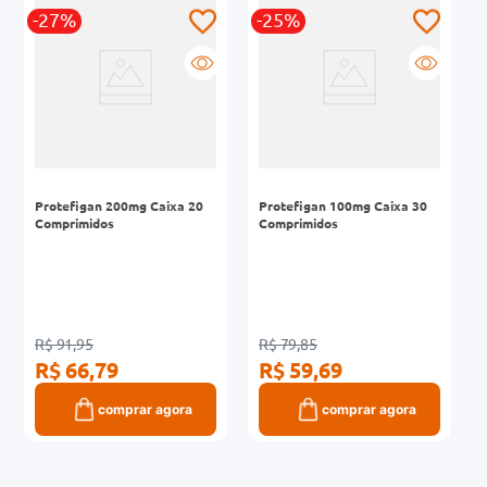
-27%
-25%
0mg
r
ez
Protefigan 200mg Caixa 20
Protefigan 100mg Caixa 30
Comprimidos
Comprimidos
R$ 91,95
R$ 79,85
R$ 66,79
R$ 59,69
comprar agora
comprar agora