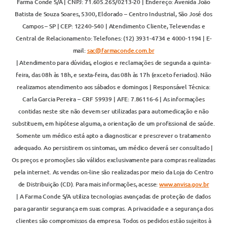
Farma Conde S/A | CNPJ: 71.605.265/0213-20 | Endereço: Avenida João
Batista de Souza Soares, 5300, Eldorado – Centro Industrial, São José dos
Campos – SP | CEP: 12240-540 | Atendimento Cliente, Televendas e
Central de Relacionamento: Telefones: (12) 3931-4734 e 4000-1194 | E-
mail:
sac@farmaconde.com.br
| Atendimento para dúvidas, elogios e reclamações de segunda a quinta-
feira, das 08h às 18h, e sexta-feira, das 08h às 17h (exceto feriados). Não
realizamos atendimento aos sábados e domingos | Responsável Técnica:
Carla Garcia Pereira – CRF 59939 | AFE: 7.86116-6 | As informações
contidas neste site não devem ser utilizadas para automedicação e não
substituem, em hipótese alguma, a orientação de um profissional de saúde.
Somente um médico está apto a diagnosticar e prescrever o tratamento
adequado. Ao persistirem os sintomas, um médico deverá ser consultado |
Os preços e promoções são válidos exclusivamente para compras realizadas
pela internet. As vendas on-line são realizadas por meio da Loja do Centro
de Distribuição (CD). Para mais informações, acesse:
www.anvisa.gov.br
| A Farma Conde S/A utiliza tecnologias avançadas de proteção de dados
para garantir segurança em suas compras. A privacidade e a segurança dos
clientes são compromissos da empresa. Todos os pedidos estão sujeitos à