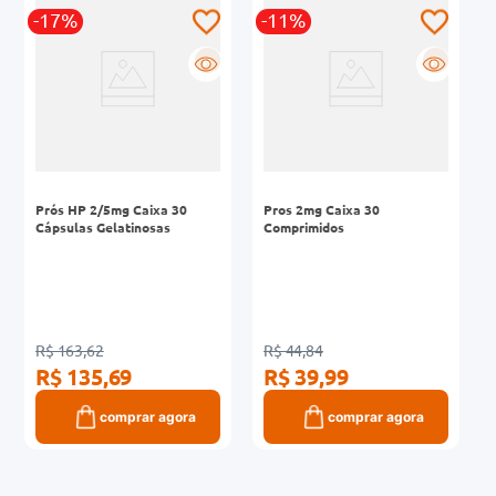
-17%
-11%
0mg
R
R
r
ez
Prós HP 2/5mg Caixa 30
Pros 2mg Caixa 30
Cápsulas Gelatinosas
Comprimidos
R$ 163,62
R$ 44,84
R$ 135,69
R$ 39,99
comprar agora
comprar agora