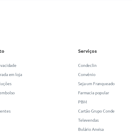
to
Serviços
rivacidade
Condeclin
irada em loja
Convênio
luções
Seja um Franqueado
eembolso
Farmacia popular
PBM
uentes
Cartão Grupo Conde
Televendas
Bulário Anvisa