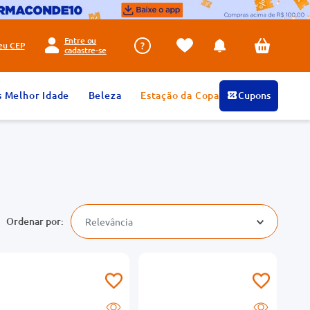
Entre ou
seu
CEP
cadastre-se
s Melhor Idade
Beleza
Estação da Copa
Cupons
Relevância