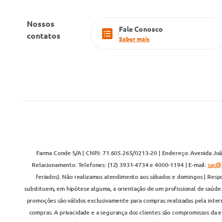
Nossos
Fale Conosco
contatos
Saber mais
Farma Conde S/A | CNPJ: 71.605.265/0213-20 | Endereço: Avenida João
Relacionamento: Telefones: (12) 3931-4734 e 4000-1194 | E-mail:
sac@
feriados). Não realizamos atendimento aos sábados e domingos | Respo
substituem, em hipótese alguma, a orientação de um profissional de saúde
promoções são válidos exclusivamente para compras realizadas pela inter
compras. A privacidade e a segurança dos clientes são compromissos da em