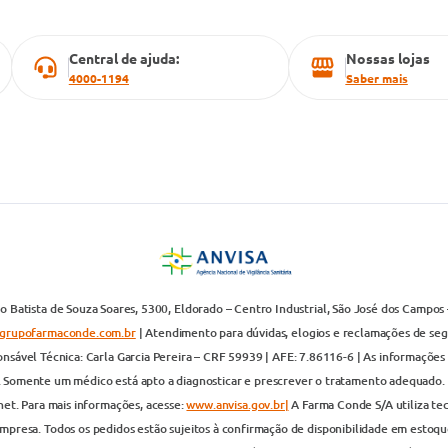
Central de ajuda:
Nossas lojas
4000-1194
Saber mais
 Batista de Souza Soares, 5300, Eldorado – Centro Industrial, São José dos Campos 
grupofarmaconde.com.br
| Atendimento para dúvidas, elogios e reclamações de segun
nsável Técnica: Carla Garcia Pereira – CRF 59939 | AFE: 7.86116-6 | As informações 
. Somente um médico está apto a diagnosticar e prescrever o tratamento adequado. 
net. Para mais informações, acesse:
www.anvisa.gov.br|
A Farma Conde S/A utiliza te
presa. Todos os pedidos estão sujeitos à confirmação de disponibilidade em estoque