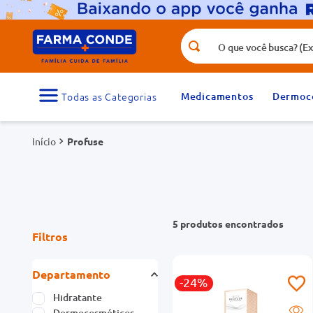
O que você busca? (Ex.: vitamina, fr
Termos mais buscados
1
º
medicamento
Medicamentos
Dermoc
3
º
tadalafila 5mg
Profuse
5
º
dipirona
7
º
vitamina d
9
º
protetor solar
5
produtos
Filtros
Departamento
-24%
Hidratante
Dermocosméticos