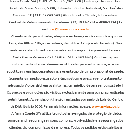
Farma Conde S/A | CNPJ: 71.605.265/0213-20 | Endereço: Avenida João
Batista de Souza Soares, 5300, Eldorado – Centro Industrial, São José dos
Campos – SP | CEP: 12240-540 | Atendimento Cliente, Televendas e
Central de Relacionamento: Telefones: (12) 3931-4734 e 4000-1194 | E-
mail:
sac@farmaconde.com.br
| Atendimento para dúvidas, elogios e reclamações de segunda a quinta-
feira, das 08h às 18h, e sexta-feira, das 08h às 17h (exceto feriados). Não
realizamos atendimento aos sábados e domingos | Responsável Técnica:
Carla Garcia Pereira – CRF 59939 | AFE: 7.86116-6 | As informações
contidas neste site não devem ser utilizadas para automedicação e não
substituem, em hipótese alguma, a orientação de um profissional de saúde.
Somente um médico está apto a diagnosticar e prescrever o tratamento
adequado. Ao persistirem os sintomas, um médico deverá ser consultado |
Os preços e promoções são válidos exclusivamente para compras realizadas
pela internet. As vendas on-line são realizadas por meio da Loja do Centro
de Distribuição (CD). Para mais informações, acesse:
www.anvisa.gov.br
| A Farma Conde S/A utiliza tecnologias avançadas de proteção de dados
para garantir segurança em suas compras. A privacidade e a segurança dos
clientes são compromissos da empresa. Todos os pedidos estão sujeitos à