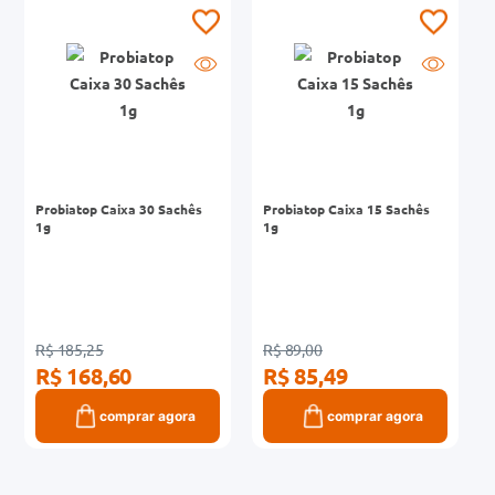
0mg
r
ez
Probiatop Caixa 30 Sachês
Probiatop Caixa 15 Sachês
1g
1g
R$ 185,25
R$ 89,00
R$ 168,60
R$ 85,49
comprar agora
comprar agora