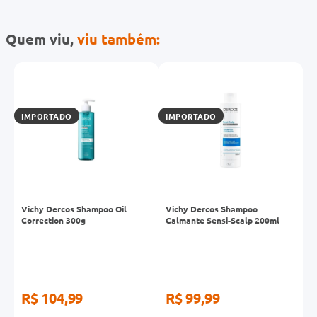
Quem viu,
viu também:
IMPORTADO
IMPORTADO
I
Vichy Dercos Shampoo Oil
Vichy Dercos Shampoo
L
Correction 300g
Calmante Sensi-Scalp 200ml
S
R$ 104,99
R$ 99,99
R