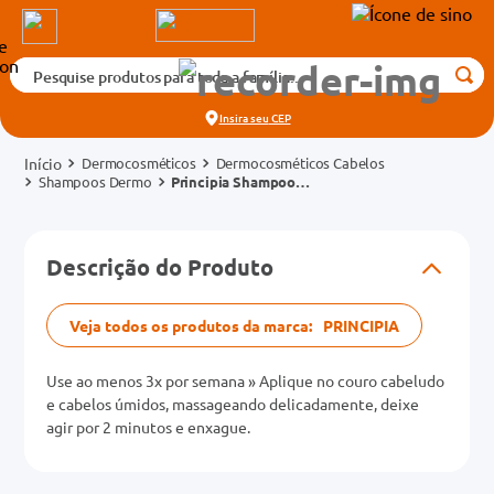
Pesquise produtos para toda a família...
Termos mais buscados
Insira seu
CEP
1
º
medicamento
Dermocosméticos
Dermocosméticos Cabelos
2
º
fralda
Shampoos Dermo
Principia Shampoo
Antiqueda AQ-01 Frasco
3
º
tadalafila 5mg
250ml
cados
4
º
rosuvastatina 20mg
Descrição do Produto
o
5
º
dipirona
6
º
absorvente
Veja todos os produtos da marca:
PRINCIPIA
mg
7
º
vitamina d
Use ao menos 3x por semana » Aplique no couro cabeludo
na 20mg
8
º
tadalafila 20mg
e cabelos úmidos, massageando delicadamente, deixe
agir por 2 minutos e enxague.
9
º
protetor solar
10
º
teste gravidez