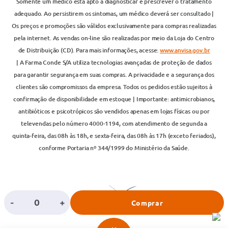
Somente um médico está apto a diagnosticar e prescrever o tratamento
adequado. Ao persistirem os sintomas, um médico deverá ser consultado |
Os preços e promoções são válidos exclusivamente para compras realizadas
pela internet. As vendas on-line são realizadas por meio da Loja do Centro
de Distribuição (CD). Para mais informações, acesse:
www.anvisa.gov.br
| A Farma Conde S/A utiliza tecnologias avançadas de proteção de dados
para garantir segurança em suas compras. A privacidade e a segurança dos
clientes são compromissos da empresa. Todos os pedidos estão sujeitos à
confirmação de disponibilidade em estoque | Importante: antimicrobianos,
antibióticos e psicotrópicos são vendidos apenas em lojas físicas ou por
televendas pelo número 4000-1194, com atendimento de segunda a
quinta-feira, das 08h às 18h, e sexta-feira, das 08h às 17h (exceto feriados),
conforme Portaria nº 344/1999 do Ministério da Saúde.
-
+
Comprar