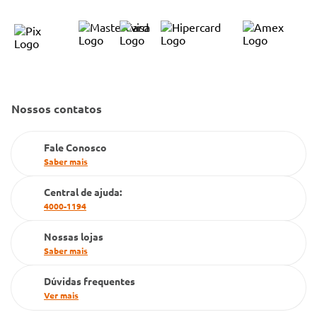
Bulário Anvisa
Trocas e Devoluções
Trabalhe Conosco
Condeclin
Política de Reembolso
Código de Conduta
Convênio Conlife
Fale Conosco
Gestão de marcas
Dúvidas Frequentes
Nossos contatos
Farmacia popular
PBM
Fale Conosco
Saber mais
Cartão Grupo Conde
Central de ajuda:
Televendas
4000-1194
Nossas lojas
Saber mais
Dúvidas frequentes
Ver mais