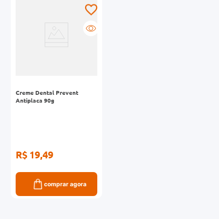
0mg
r
ez
Creme Dental Prevent
Antiplaca 90g
R$ 19,49
comprar agora