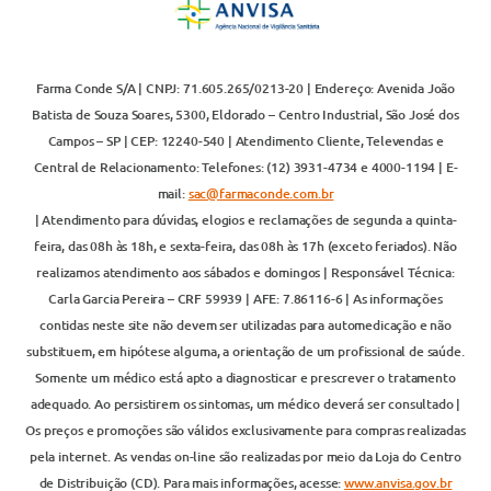
Farma Conde S/A | CNPJ: 71.605.265/0213-20 | Endereço: Avenida João
Batista de Souza Soares, 5300, Eldorado – Centro Industrial, São José dos
Campos – SP | CEP: 12240-540 | Atendimento Cliente, Televendas e
Central de Relacionamento: Telefones: (12) 3931-4734 e 4000-1194 | E-
mail:
sac@farmaconde.com.br
| Atendimento para dúvidas, elogios e reclamações de segunda a quinta-
feira, das 08h às 18h, e sexta-feira, das 08h às 17h (exceto feriados). Não
realizamos atendimento aos sábados e domingos | Responsável Técnica:
Carla Garcia Pereira – CRF 59939 | AFE: 7.86116-6 | As informações
contidas neste site não devem ser utilizadas para automedicação e não
substituem, em hipótese alguma, a orientação de um profissional de saúde.
Somente um médico está apto a diagnosticar e prescrever o tratamento
adequado. Ao persistirem os sintomas, um médico deverá ser consultado |
Os preços e promoções são válidos exclusivamente para compras realizadas
pela internet. As vendas on-line são realizadas por meio da Loja do Centro
de Distribuição (CD). Para mais informações, acesse:
www.anvisa.gov.br