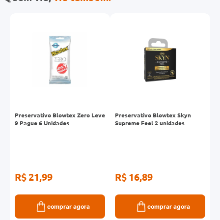
Preservativo Blowtex Zero Leve
Preservativo Blowtex Skyn
P
9 Pague 6 Unidades
Supreme Feel 2 unidades
P
U
R$ 21,99
R$ 16,89
R
comprar agora
comprar agora