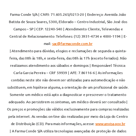
Farma Conde S/A | CNPJ: 71.605.265/0213-20 | Endereço: Avenida João
Batista de Souza Soares, 5300, Eldorado – Centro Industrial, São José dos
Campos – SP | CEP: 12240-540 | Atendimento Cliente, Televendas e
Central de Relacionamento: Telefones: (12) 3931-4734 e 4000-1194 | E-
mail:
sac@farmaconde.com.br
| Atendimento para dúvidas, elogios e reclamações de segunda a quinta-
feira, das 08h às 18h, e sexta-feira, das 08h às 17h (exceto feriados). Não
realizamos atendimento aos sábados e domingos | Responsável Técnica:
Carla Garcia Pereira – CRF 59939 | AFE: 7.86116-6 | As informações
contidas neste site não devem ser utilizadas para automedicação e não
substituem, em hipótese alguma, a orientação de um profissional de saúde.
Somente um médico está apto a diagnosticar e prescrever o tratamento
adequado. Ao persistirem os sintomas, um médico deverá ser consultado |
Os preços e promoções são válidos exclusivamente para compras realizadas
pela internet. As vendas on-line são realizadas por meio da Loja do Centro
de Distribuição (CD). Para mais informações, acesse:
www.anvisa.gov.br
| A Farma Conde S/A utiliza tecnologias avançadas de proteção de dados