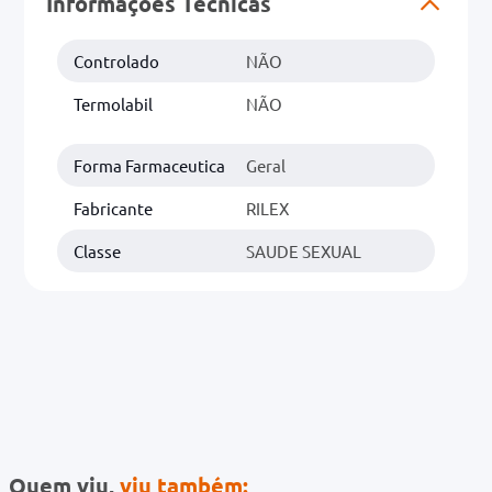
Informações Técnicas
0mg
Controlado
NÃO
r
Termolabil
NÃO
ez
Forma Farmaceutica
Geral
Fabricante
RILEX
Classe
SAUDE SEXUAL
Quem viu,
viu também: