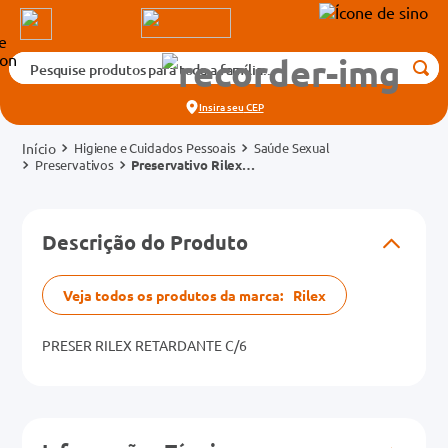
Pesquise produtos para toda a família...
Termos mais buscados
Insira seu
CEP
1
º
medicamento
Higiene e Cuidados Pessoais
Saúde Sexual
2
º
fralda
Preservativos
Preservativo Rilex
Retardante 6 Unidades
3
º
tadalafila 5mg
cados
4
º
rosuvastatina 20mg
Descrição do Produto
o
5
º
dipirona
6
º
absorvente
Veja todos os produtos da marca:
Rilex
mg
7
º
vitamina d
PRESER RILEX RETARDANTE C/6
na 20mg
8
º
tadalafila 20mg
9
º
protetor solar
10
º
teste gravidez