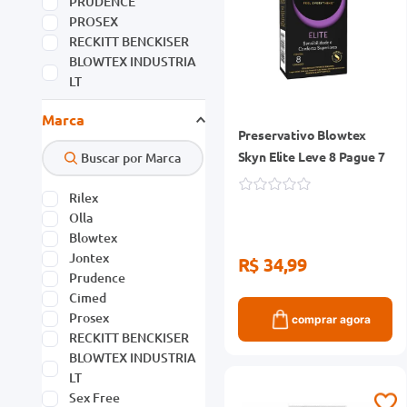
PRUDENCE
PROSEX
RECKITT BENCKISER
BLOWTEX INDUSTRIA
LT
Marca
Preservativo Blowtex
Skyn Elite Leve 8 Pague 7
Rilex
Olla
Blowtex
Jontex
R$ 34,99
Prudence
Cimed
Prosex
comprar agora
RECKITT BENCKISER
BLOWTEX INDUSTRIA
LT
Sex Free