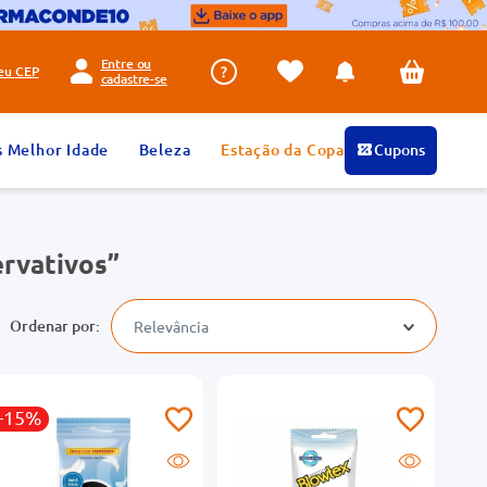
Entre ou
seu
CEP
cadastre-se
s Melhor Idade
Beleza
Estação da Copa
Cupons
ervativos
Relevância
-15%