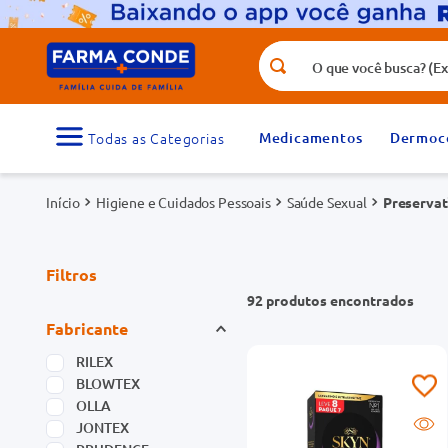
O que você busca? (Ex.: vitamina, fr
Termos mais buscados
1
º
medicamento
Medicamentos
Dermoc
3
º
tadalafila 5mg
Higiene e Cuidados Pessoais
Saúde Sexual
Preservat
5
º
dipirona
7
º
vitamina d
Filtros
9
º
protetor solar
92
produtos
Fabricante
RILEX
BLOWTEX
OLLA
JONTEX