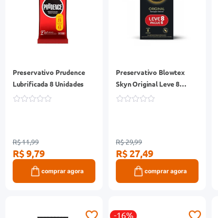
Preservativo Prudence
Preservativo Blowtex
Lubrificada 8 Unidades
Skyn Original Leve 8
Pague 6 Unidades
R$ 11,99
R$ 29,99
R$ 9,79
R$ 27,49
comprar agora
comprar agora
-16%