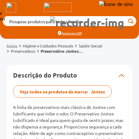
Pesquise produtos para toda a família...
Termos mais buscados
Insira seu
CEP
1
º
medicamento
Higiene e Cuidados Pessoais
Saúde Sexual
2
º
fralda
Preservativos
Preservativo Jontex
Lubrificado 3 Unidades
3
º
tadalafila 5mg
cados
4
º
rosuvastatina 20mg
Descrição do Produto
o
5
º
dipirona
6
º
absorvente
Veja todos os produtos da marca:
Jontex
mg
7
º
vitamina d
A linha de preservativos mais clássica de Jontex com
na 20mg
8
º
tadalafila 20mg
lubrificante que inibe o odor. O Preservativo Jontex
Lubrificado é ideal para quem gosta de sentir prazer, mas
9
º
protetor solar
não dispensa a segurança. Proporciona segurança a cada
relação. Além de agir como contraceptivo o preservativo
10
º
teste gravidez