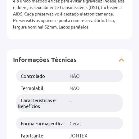
é o único método eficaz para evitar a gravidez indesejada
e doenças sexualmente transmissíveis (DST), inclusive a
0mg
AIDS. Cada preservativo é testado eletronicamente.
Preservativos opacos e ponta com reservatório. Liso,
r
largura nominal 52mm. Lados paralelos.
ez
Informações Técnicas
Controlado
NÃO
Termolabil
NÃO
Caracteristicas e
.
Benefícios
Forma Farmaceutica
Geral
Fabricante
JONTEX