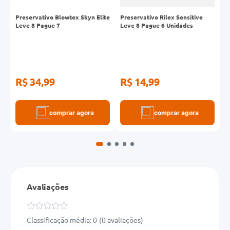
6
Preservativo Blowtex Skyn Elite
Preservativo Rilex Sensitive
P
Leve 8 Pague 7
Leve 8 Pague 6 Unidades
S
R$ 34,99
R$ 14,99
R
comprar agora
comprar agora
Avaliações
Classificação média: 0
(0 avaliações)