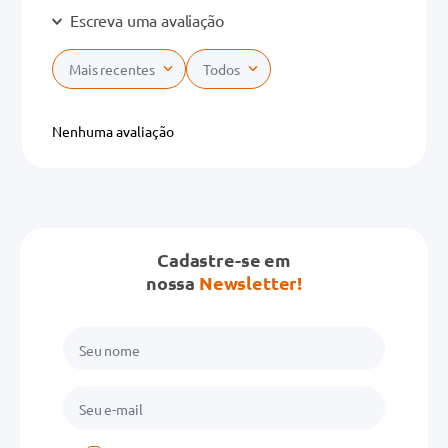
Escreva uma avaliação
Mais recentes
Todos
Adicionar avaliação
Nenhuma avaliação
Título
Avalie o produto de 1 a 5 estrelas
Cadastre-se em
★
★
★
★
★
nossa
Newsletter!
Seu nome
Endereço de email