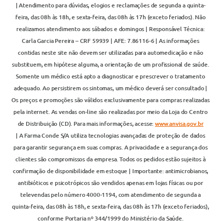
| Atendimento para dúvidas, elogios e reclamações de segunda a quinta-
feira, das 08h às 18h, e sexta-feira, das 08h às 17h (exceto feriados). Não
realizamos atendimento aos sábados e domingos | Responsável Técnica:
Carla Garcia Pereira – CRF 59939 | AFE: 7.86116-6 | As informações
contidas neste site não devem ser utilizadas para automedicação e não
substituem, em hipótese alguma, a orientação de um profissional de saúde.
Somente um médico está apto a diagnosticar e prescrever o tratamento
adequado. Ao persistirem os sintomas, um médico deverá ser consultado |
Os preços e promoções são válidos exclusivamente para compras realizadas
pela internet. As vendas on-line são realizadas por meio da Loja do Centro
de Distribuição (CD). Para mais informações, acesse:
www.anvisa.gov.br
| A Farma Conde S/A utiliza tecnologias avançadas de proteção de dados
para garantir segurança em suas compras. A privacidade e a segurança dos
clientes são compromissos da empresa. Todos os pedidos estão sujeitos à
confirmação de disponibilidade em estoque | Importante: antimicrobianos,
antibióticos e psicotrópicos são vendidos apenas em lojas físicas ou por
televendas pelo número 4000-1194, com atendimento de segunda a
quinta-feira, das 08h às 18h, e sexta-feira, das 08h às 17h (exceto feriados),
conforme Portaria nº 344/1999 do Ministério da Saúde.