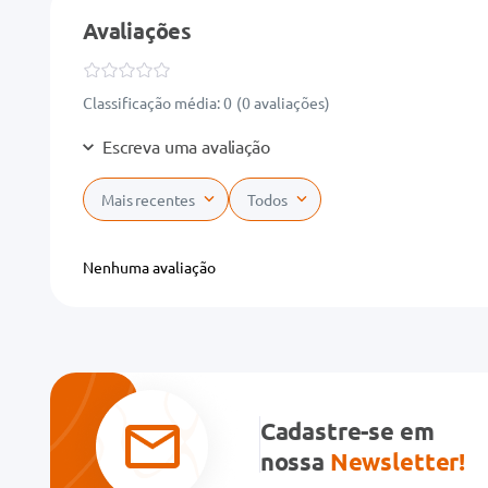
Avaliações
Classificação média: 0
(0 avaliações)
Escreva uma avaliação
Mais recentes
Todos
Adicionar avaliação
Nenhuma avaliação
Título
Avalie o produto de 1 a 5 estrelas
★
★
★
★
★
Cadastre-se em
Seu nome
nossa
Newsletter!