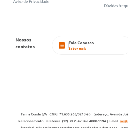
Aviso de Privacidade
Dúvidas freq
Nossos
Fale Conosco
contatos
Saber mais
Farma Conde S/A | CNPJ: 71.605.265/0213-20 | Endereço: Avenida João
Relacionamento: Telefones: (12) 3931-4734 e 4000-1194 | E-mail:
sac@
feriados). Não realizamos atendimento aos sábados e domingos | Respo