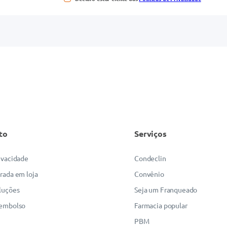
to
Serviços
rivacidade
Condeclin
irada em loja
Convênio
luções
Seja um Franqueado
eembolso
Farmacia popular
PBM