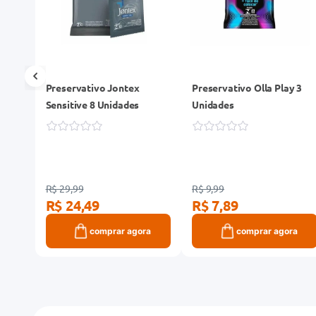
Preservativo Jontex
Preservativo Olla Play 3
s
Sensitive 8 Unidades
Unidades
R$ 29,99
R$ 9,99
R$ 24,49
R$ 7,89
ra
comprar agora
comprar agora