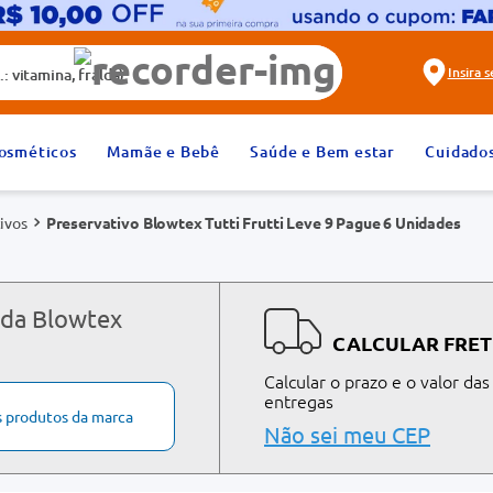
alda)
Insira 
2
º
fralda
osméticos
Mamãe e Bebê
Saúde e Bem estar
Cuidado
4
º
rosuvastatina 20mg
ivos
Preservativo Blowtex Tutti Frutti Leve 9 Pague 6 Unidades
6
º
absorvente
8
º
tadalafila 20mg
10
º
teste gravidez
 da Blowtex
CALCULAR FRET
Calcular o prazo e o valor das
entregas
s produtos da marca
Não sei meu CEP