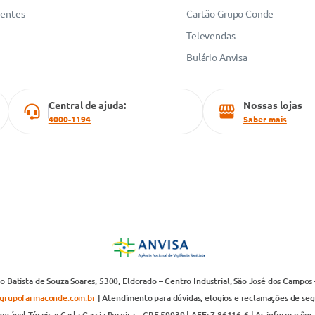
uentes
Cartão Grupo Conde
Televendas
Bulário Anvisa
Central de ajuda:
Nossas lojas
4000-1194
Saber mais
 Batista de Souza Soares, 5300, Eldorado – Centro Industrial, São José dos Campos 
grupofarmaconde.com.br
| Atendimento para dúvidas, elogios e reclamações de segun
nsável Técnica: Carla Garcia Pereira – CRF 59939 | AFE: 7.86116-6 | As informações 