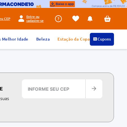
Entre ou
seu
CEP
cadastre-se
s Melhor Idade
Beleza
Estação da Copa
Cupons
E
 suas