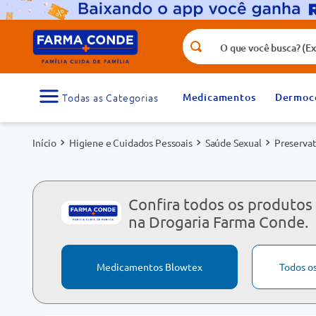
O que você busca? (Ex.: vitamina, fr
Termos mais buscados
1
º
medicamento
Medicamentos
Dermoc
3
º
tadalafila 5mg
Higiene e Cuidados Pessoais
Saúde Sexual
Preservat
5
º
dipirona
7
º
vitamina d
9
º
protetor solar
Confira todos os produtos
na Drogaria Farma Conde.
Medicamentos Blowtex
Todos o