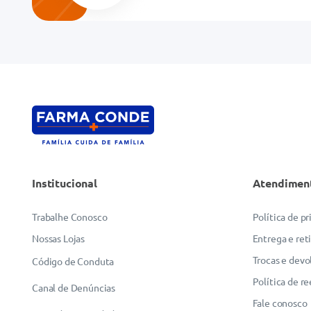
Endereço de email
Escreva uma avaliação
Institucional
Atendimen
ENVIAR AVALIAÇÃO
Trabalhe Conosco
Política de p
Nossas Lojas
Entrega e ret
Trocas e devo
Código de Conduta
Política de r
Canal de Denúncias
Fale conosco