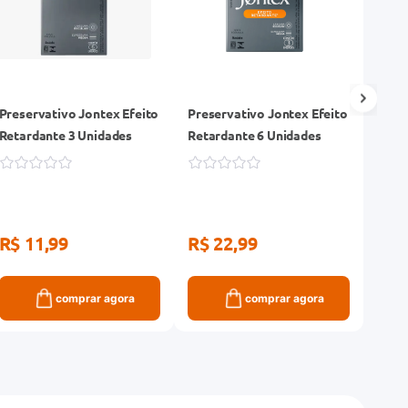
Preservativo Jontex Efeito
Preservativo Jontex Efeito
Pres
Retardante 3 Unidades
Retardante 6 Unidades
Sensi
Pagu
R$ 11,99
R$ 22,99
R$ 
comprar agora
comprar agora