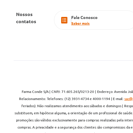
Nossos
Fale Conosco
contatos
Saber mais
Farma Conde S/A | CNPJ: 71.605.265/0213-20 | Endereço: Avenida João
Relacionamento: Telefones: (12) 3931-4734 e 4000-1194 | E-mail:
sac@
feriados). Não realizamos atendimento aos sábados e domingos | Respo
substituem, em hipótese alguma, a orientação de um profissional de saúde
promoções são válidos exclusivamente para compras realizadas pela inter
compras. A privacidade e a segurança dos clientes são compromissos da em