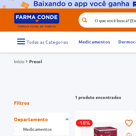
O que você busca? (Ex.: vitamina, fr
Termos mais buscados
1
º
medicamento
Medicamentos
Dermoc
3
º
tadalafila 5mg
Precol
5
º
rosuvastatina 20mg
7
º
vitamina d
9
º
protetor solar
1
produto
Filtros
Departamento
-18%
Medicamentos