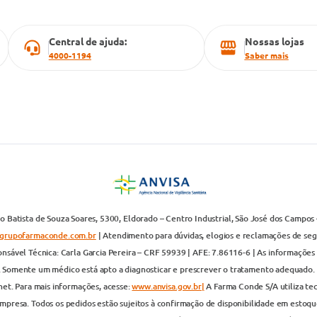
Central de ajuda:
Nossas lojas
4000-1194
Saber mais
 Batista de Souza Soares, 5300, Eldorado – Centro Industrial, São José dos Campos 
grupofarmaconde.com.br
| Atendimento para dúvidas, elogios e reclamações de segun
nsável Técnica: Carla Garcia Pereira – CRF 59939 | AFE: 7.86116-6 | As informações 
. Somente um médico está apto a diagnosticar e prescrever o tratamento adequado. 
net. Para mais informações, acesse:
www.anvisa.gov.br|
A Farma Conde S/A utiliza te
presa. Todos os pedidos estão sujeitos à confirmação de disponibilidade em estoque