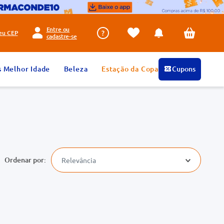
Entre ou
seu
CEP
cadastre-se
s Melhor Idade
Beleza
Estação da Copa
Cupons
Relevância