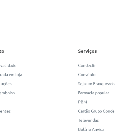
to
Serviços
rivacidade
Condeclin
irada em loja
Convênio
luções
Seja um Franqueado
eembolso
Farmacia popular
PBM
uentes
Cartão Grupo Conde
Televendas
Bulário Anvisa