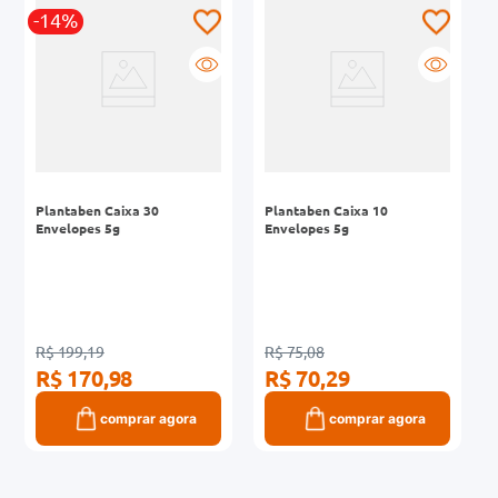
-14%
0mg
r
ez
Plantaben Caixa 30
Plantaben Caixa 10
Envelopes 5g
Envelopes 5g
R$ 199,19
R$ 75,08
R$ 170,98
R$ 70,29
comprar agora
comprar agora