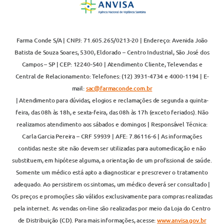
Farma Conde S/A | CNPJ: 71.605.265/0213-20 | Endereço: Avenida João
Batista de Souza Soares, 5300, Eldorado – Centro Industrial, São José dos
Campos – SP | CEP: 12240-540 | Atendimento Cliente, Televendas e
Central de Relacionamento: Telefones: (12) 3931-4734 e 4000-1194 | E-
mail:
sac@farmaconde.com.br
| Atendimento para dúvidas, elogios e reclamações de segunda a quinta-
feira, das 08h às 18h, e sexta-feira, das 08h às 17h (exceto feriados). Não
realizamos atendimento aos sábados e domingos | Responsável Técnica:
Carla Garcia Pereira – CRF 59939 | AFE: 7.86116-6 | As informações
contidas neste site não devem ser utilizadas para automedicação e não
substituem, em hipótese alguma, a orientação de um profissional de saúde.
Somente um médico está apto a diagnosticar e prescrever o tratamento
adequado. Ao persistirem os sintomas, um médico deverá ser consultado |
Os preços e promoções são válidos exclusivamente para compras realizadas
pela internet. As vendas on-line são realizadas por meio da Loja do Centro
de Distribuição (CD). Para mais informações, acesse:
www.anvisa.gov.br