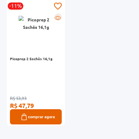
-11%
0mg
R
r
ez
Picoprep 2 Sachês 16,1g
R$ 53,93
R$ 47,79
comprar agora