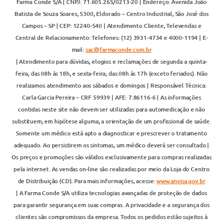
Farma Conde S/A | CNPJ: 71.605.265/0213-20 | Endereço: Avenida João
Batista de Souza Soares, 5300, Eldorado – Centro Industrial, São José dos
Campos – SP | CEP: 12240-540 | Atendimento Cliente, Televendas e
Central de Relacionamento: Telefones: (12) 3931-4734 e 4000-1194 | E-
mail:
sac@farmaconde.com.br
| Atendimento para dúvidas, elogios e reclamações de segunda a quinta-
feira, das 08h às 18h, e sexta-feira, das 08h às 17h (exceto feriados). Não
realizamos atendimento aos sábados e domingos | Responsável Técnica:
Carla Garcia Pereira – CRF 59939 | AFE: 7.86116-6 | As informações
contidas neste site não devem ser utilizadas para automedicação e não
substituem, em hipótese alguma, a orientação de um profissional de saúde.
Somente um médico está apto a diagnosticar e prescrever o tratamento
adequado. Ao persistirem os sintomas, um médico deverá ser consultado |
Os preços e promoções são válidos exclusivamente para compras realizadas
pela internet. As vendas on-line são realizadas por meio da Loja do Centro
de Distribuição (CD). Para mais informações, acesse:
www.anvisa.gov.br
| A Farma Conde S/A utiliza tecnologias avançadas de proteção de dados
para garantir segurança em suas compras. A privacidade e a segurança dos
clientes são compromissos da empresa. Todos os pedidos estão sujeitos à