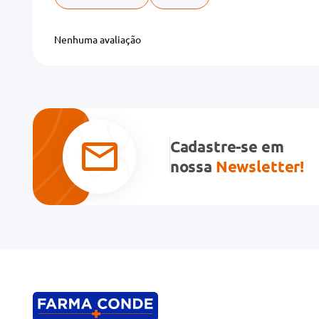
Adicionar avaliação
Nenhuma avaliação
Título
Avalie o produto de 1 a 5 estrelas
★
★
★
★
★
Cadastre-se em
Seu nome
nossa
Newsletter!
Endereço de email
Escreva uma avaliação