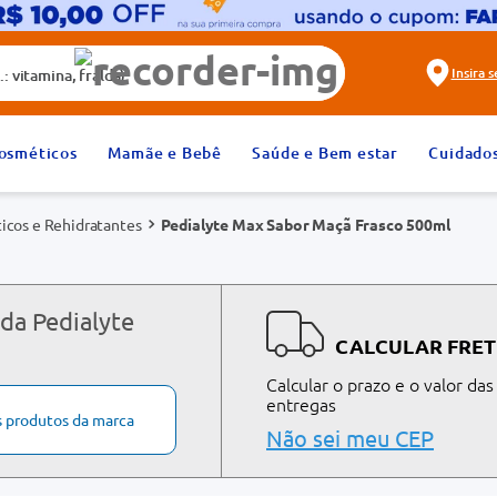
alda)
Insira 
2
º
fralda
osméticos
Mamãe e Bebê
Saúde e Bem estar
Cuidado
4
º
rosuvastatina 20mg
icos e Rehidratantes
Pedialyte Max Sabor Maçã Frasco 500ml
6
º
absorvente
8
º
tadalafila 20mg
10
º
teste gravidez
da Pedialyte
CALCULAR FRET
Calcular o prazo e o valor das
entregas
s produtos da marca
Não sei meu CEP