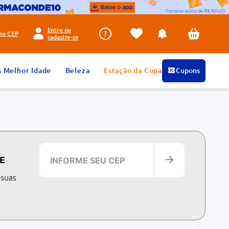
Entre ou
seu
CEP
cadastre-se
s Melhor Idade
Beleza
Estação da Copa
Cupons
E
 suas