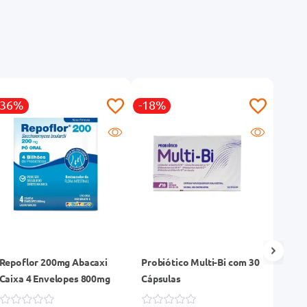
-36%
-18%
-53
Repoflor 200mg Abacaxi
Probiótico Multi-Bi com 30
Hidro
Caixa 4 Envelopes 800mg
Cápsulas
Enve