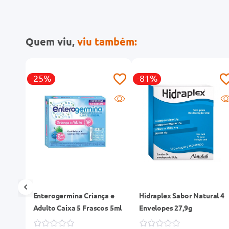
Quem viu,
viu também:
-25%
-81%
Enterogermina Criança e
Hidraplex Sabor Natural 4
Adulto Caixa 5 Frascos 5ml
Envelopes 27,9g
veis