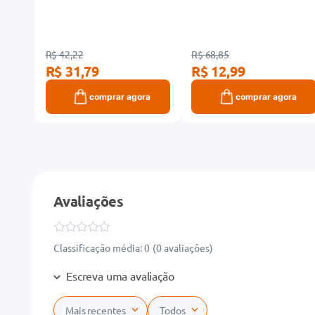
R$ 42,22
R$ 68,85
R$ 31,79
R$ 12,99
ra
comprar agora
comprar agora
Avaliações
Classificação média: 0
(0 avaliações)
Escreva uma avaliação
Mais recentes
Todos