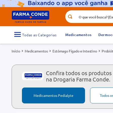
O que você busca? (Ex.: vitamina, fr
Termos mais buscados
1
º
medicamento
Medicamentos
Dermoc
3
º
tadalafila 5mg
Medicamentos
Estômago Fígado e Intestino
Probiót
5
º
dipirona
7
º
vitamina d
9
º
protetor solar
Confira todos os produtos 
na Drogaria Farma Conde.
Medicamentos Pedialyte
Todos o