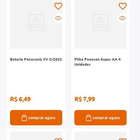
0mg
r
ez
Bateria Panasonic 3V Cr2032
Pilha Panason Super AA 4
Unidades
R$ 6,49
R$ 7,99
comprar agora
comprar agora