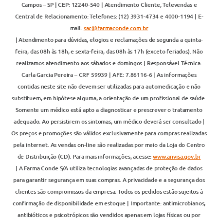
Campos – SP | CEP: 12240-540 | Atendimento Cliente, Televendas e
Central de Relacionamento: Telefones: (12) 3931-4734 e 4000-1194 | E-
mail:
sac@farmaconde.com.br
| Atendimento para dúvidas, elogios e reclamações de segunda a quinta-
feira, das 08h às 18h, e sexta-feira, das 08h às 17h (exceto feriados). Não
realizamos atendimento aos sábados e domingos | Responsável Técnica:
Carla Garcia Pereira – CRF 59939 | AFE: 7.86116-6 | As informações
contidas neste site não devem ser utilizadas para automedicação e não
substituem, em hipótese alguma, a orientação de um profissional de saúde.
Somente um médico está apto a diagnosticar e prescrever o tratamento
adequado. Ao persistirem os sintomas, um médico deverá ser consultado |
Os preços e promoções são válidos exclusivamente para compras realizadas
pela internet. As vendas on-line são realizadas por meio da Loja do Centro
de Distribuição (CD). Para mais informações, acesse:
www.anvisa.gov.br
| A Farma Conde S/A utiliza tecnologias avançadas de proteção de dados
para garantir segurança em suas compras. A privacidade e a segurança dos
clientes são compromissos da empresa. Todos os pedidos estão sujeitos à
confirmação de disponibilidade em estoque | Importante: antimicrobianos,
antibióticos e psicotrópicos são vendidos apenas em lojas físicas ou por