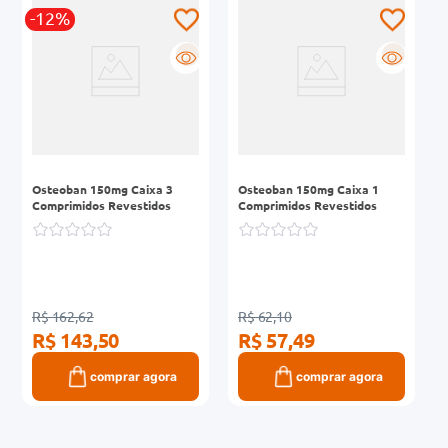
-12%
0mg
R
R
r
ez
Osteoban 150mg Caixa 3
Osteoban 150mg Caixa 1
Comprimidos Revestidos
Comprimidos Revestidos
R$ 162,62
R$ 62,10
R$ 143,50
R$ 57,49
comprar agora
comprar agora