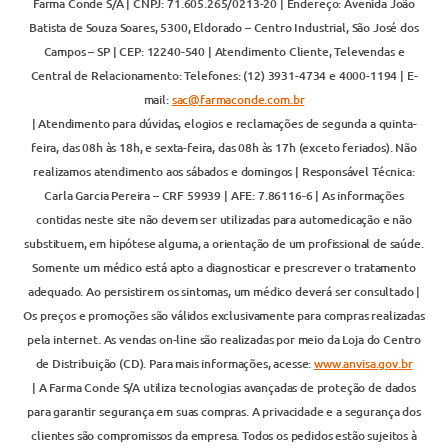
Farma Conde S/A | CNPJ: 71.605.265/0213-20 | Endereço: Avenida João
Batista de Souza Soares, 5300, Eldorado – Centro Industrial, São José dos
Campos – SP | CEP: 12240-540 | Atendimento Cliente, Televendas e
Central de Relacionamento: Telefones: (12) 3931-4734 e 4000-1194 | E-
mail:
sac@farmaconde.com.br
| Atendimento para dúvidas, elogios e reclamações de segunda a quinta-
feira, das 08h às 18h, e sexta-feira, das 08h às 17h (exceto feriados). Não
realizamos atendimento aos sábados e domingos | Responsável Técnica:
Carla Garcia Pereira – CRF 59939 | AFE: 7.86116-6 | As informações
contidas neste site não devem ser utilizadas para automedicação e não
substituem, em hipótese alguma, a orientação de um profissional de saúde.
Somente um médico está apto a diagnosticar e prescrever o tratamento
adequado. Ao persistirem os sintomas, um médico deverá ser consultado |
Os preços e promoções são válidos exclusivamente para compras realizadas
pela internet. As vendas on-line são realizadas por meio da Loja do Centro
de Distribuição (CD). Para mais informações, acesse:
www.anvisa.gov.br
| A Farma Conde S/A utiliza tecnologias avançadas de proteção de dados
para garantir segurança em suas compras. A privacidade e a segurança dos
clientes são compromissos da empresa. Todos os pedidos estão sujeitos à