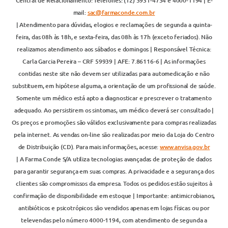
Central de Relacionamento: Telefones: (12) 3931-4734 e 4000-1194 | E-
mail:
sac@farmaconde.com.br
| Atendimento para dúvidas, elogios e reclamações de segunda a quinta-
feira, das 08h às 18h, e sexta-feira, das 08h às 17h (exceto feriados). Não
realizamos atendimento aos sábados e domingos | Responsável Técnica:
Carla Garcia Pereira – CRF 59939 | AFE: 7.86116-6 | As informações
contidas neste site não devem ser utilizadas para automedicação e não
substituem, em hipótese alguma, a orientação de um profissional de saúde.
Somente um médico está apto a diagnosticar e prescrever o tratamento
adequado. Ao persistirem os sintomas, um médico deverá ser consultado |
Os preços e promoções são válidos exclusivamente para compras realizadas
pela internet. As vendas on-line são realizadas por meio da Loja do Centro
de Distribuição (CD). Para mais informações, acesse:
www.anvisa.gov.br
| A Farma Conde S/A utiliza tecnologias avançadas de proteção de dados
para garantir segurança em suas compras. A privacidade e a segurança dos
clientes são compromissos da empresa. Todos os pedidos estão sujeitos à
confirmação de disponibilidade em estoque | Importante: antimicrobianos,
antibióticos e psicotrópicos são vendidos apenas em lojas físicas ou por
televendas pelo número 4000-1194, com atendimento de segunda a