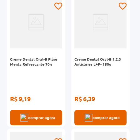
0mg
r
ez
Creme Dental Oral-B Flúor
Creme Dental Oral-B 1.2.3
Menta Refrescante 70g
Anticáries L+P- 150g
R$ 9,19
R$ 6,39
comprar agora
comprar agora