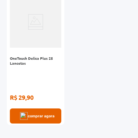
0mg
r
ez
OneTouch Delica Plus 25
Lancetas
R$ 29,90
comprar agora