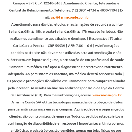
Campos – SP | CEP: 12240-540 | Atendimento Cliente, Televendas e
Central de Relacionamento: Telefones: (12) 3931-4734 e 4000-1194 | E-
mail:
sac@farmaconde.com.br
| Atendimento para dúvidas, elogios e reclamações de segunda a quinta-
feira, das 08h às 18h, e sexta-feira, das 08h às 17h (exceto feriados). Não
realizamos atendimento aos sábados e domingos | Responsável Técnica:
Carla Garcia Pereira – CRF 59939 | AFE: 7.86116-6 | As informações
contidas neste site não devem ser utilizadas para automedicação e não
substituem, em hipótese alguma, a orientação de um profissional de saúde.
Somente um médico está apto a diagnosticar e prescrever o tratamento
adequado. Ao persistirem os sintomas, um médico deverá ser consultado |
Os preços e promoções são válidos exclusivamente para compras realizadas
pela internet. As vendas on-line são realizadas por meio da Loja do Centro
de Distribuição (CD). Para mais informações, acesse:
www.anvisa.gov.br
| A Farma Conde S/A utiliza tecnologias avançadas de proteção de dados
para garantir segurança em suas compras. A privacidade e a segurança dos
clientes são compromissos da empresa. Todos os pedidos estão sujeitos à
confirmação de disponibilidade em estoque | Importante: antimicrobianos,
antibióticos e psicotrópicos são vendidos apenas em lojas físicas ou por