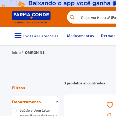
O que você busca? (Ex.: vitamina, fr
Termos mais buscados
1
º
medicamento
Medicamentos
Dermoc
3
º
tadalafila 5mg
OMRON NS
5
º
rosuvastatina 20mg
7
º
vitamina d
9
º
protetor solar
3
produtos
Filtros
Departamento
Saúde e Bem Estar
Aparelhos Inaladores e