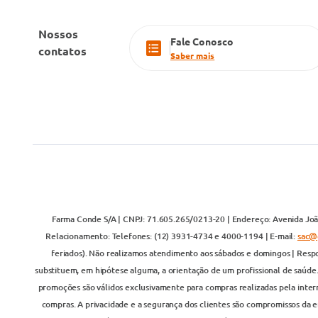
Nossos
Fale Conosco
contatos
Saber mais
Farma Conde S/A | CNPJ: 71.605.265/0213-20 | Endereço: Avenida João
Relacionamento: Telefones: (12) 3931-4734 e 4000-1194 | E-mail:
sac@
feriados). Não realizamos atendimento aos sábados e domingos | Respo
substituem, em hipótese alguma, a orientação de um profissional de saúde
promoções são válidos exclusivamente para compras realizadas pela inter
compras. A privacidade e a segurança dos clientes são compromissos da em