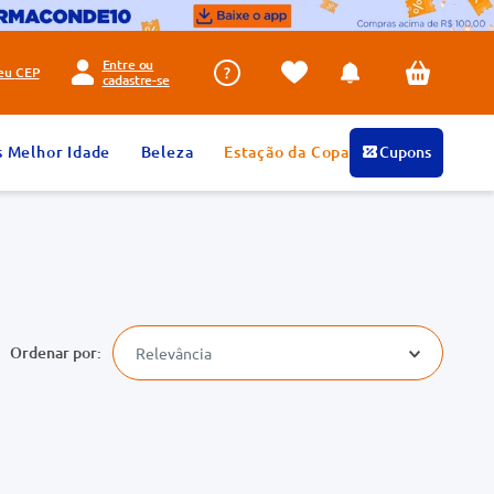
Entre ou
seu
CEP
cadastre-se
s Melhor Idade
Beleza
Estação da Copa
Cupons
Relevância