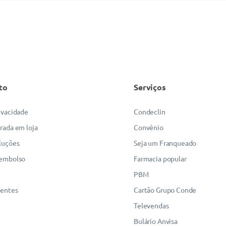
to
Serviços
rivacidade
Condeclin
irada em loja
Convênio
luções
Seja um Franqueado
eembolso
Farmacia popular
PBM
uentes
Cartão Grupo Conde
Televendas
Bulário Anvisa