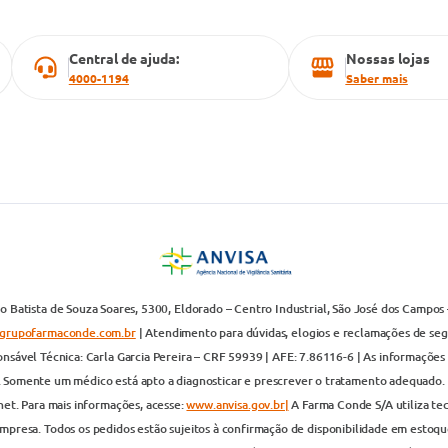
Central de ajuda:
Nossas lojas
4000-1194
Saber mais
 Batista de Souza Soares, 5300, Eldorado – Centro Industrial, São José dos Campos 
grupofarmaconde.com.br
| Atendimento para dúvidas, elogios e reclamações de segun
nsável Técnica: Carla Garcia Pereira – CRF 59939 | AFE: 7.86116-6 | As informações 
. Somente um médico está apto a diagnosticar e prescrever o tratamento adequado. 
net. Para mais informações, acesse:
www.anvisa.gov.br|
A Farma Conde S/A utiliza te
presa. Todos os pedidos estão sujeitos à confirmação de disponibilidade em estoque