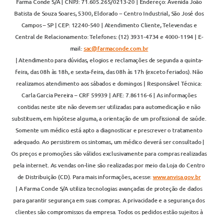
Farma Conde S/A | CNPJ: 71.605.265/0213-20 | Endereço: Avenida João
Batista de Souza Soares, 5300, Eldorado – Centro Industrial, São José dos
Campos – SP | CEP: 12240-540 | Atendimento Cliente, Televendas e
Central de Relacionamento: Telefones: (12) 3931-4734 e 4000-1194 | E-
mail:
sac@farmaconde.com.br
| Atendimento para dúvidas, elogios e reclamações de segunda a quinta-
feira, das 08h às 18h, e sexta-feira, das 08h às 17h (exceto feriados). Não
realizamos atendimento aos sábados e domingos | Responsável Técnica:
Carla Garcia Pereira – CRF 59939 | AFE: 7.86116-6 | As informações
contidas neste site não devem ser utilizadas para automedicação e não
substituem, em hipótese alguma, a orientação de um profissional de saúde.
Somente um médico está apto a diagnosticar e prescrever o tratamento
adequado. Ao persistirem os sintomas, um médico deverá ser consultado |
Os preços e promoções são válidos exclusivamente para compras realizadas
pela internet. As vendas on-line são realizadas por meio da Loja do Centro
de Distribuição (CD). Para mais informações, acesse:
www.anvisa.gov.br
| A Farma Conde S/A utiliza tecnologias avançadas de proteção de dados
para garantir segurança em suas compras. A privacidade e a segurança dos
clientes são compromissos da empresa. Todos os pedidos estão sujeitos à