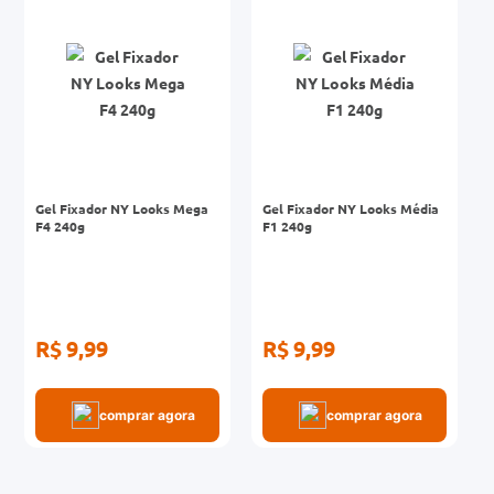
0mg
r
ez
Gel Fixador NY Looks Mega
Gel Fixador NY Looks Média
F4 240g
F1 240g
R$ 9,99
R$ 9,99
comprar agora
comprar agora