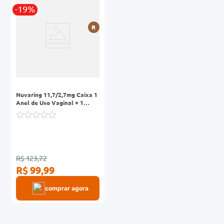
-19%
0mg
R
r
ez
Nuvaring 11,7/2,7mg Caixa 1
Anel de Uso Vaginal + 1
Aplicador
R$ 123,72
R$ 99,99
comprar agora