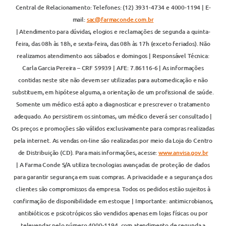
Central de Relacionamento: Telefones: (12) 3931-4734 e 4000-1194 | E-
mail:
sac@farmaconde.com.br
| Atendimento para dúvidas, elogios e reclamações de segunda a quinta-
feira, das 08h às 18h, e sexta-feira, das 08h às 17h (exceto feriados). Não
realizamos atendimento aos sábados e domingos | Responsável Técnica:
Carla Garcia Pereira – CRF 59939 | AFE: 7.86116-6 | As informações
contidas neste site não devem ser utilizadas para automedicação e não
substituem, em hipótese alguma, a orientação de um profissional de saúde.
Somente um médico está apto a diagnosticar e prescrever o tratamento
adequado. Ao persistirem os sintomas, um médico deverá ser consultado |
Os preços e promoções são válidos exclusivamente para compras realizadas
pela internet. As vendas on-line são realizadas por meio da Loja do Centro
de Distribuição (CD). Para mais informações, acesse:
www.anvisa.gov.br
| A Farma Conde S/A utiliza tecnologias avançadas de proteção de dados
para garantir segurança em suas compras. A privacidade e a segurança dos
clientes são compromissos da empresa. Todos os pedidos estão sujeitos à
confirmação de disponibilidade em estoque | Importante: antimicrobianos,
antibióticos e psicotrópicos são vendidos apenas em lojas físicas ou por
televendas pelo número 4000-1194, com atendimento de segunda a