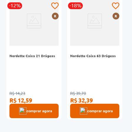
-12%
-18%
0mg
R
R
r
ez
Nordette Caixa 21 Drágeas
Nordette Caixa 63 Drágeas
R$ 14,23
R$ 39,70
R$ 12,59
R$ 32,39
comprar agora
comprar agora