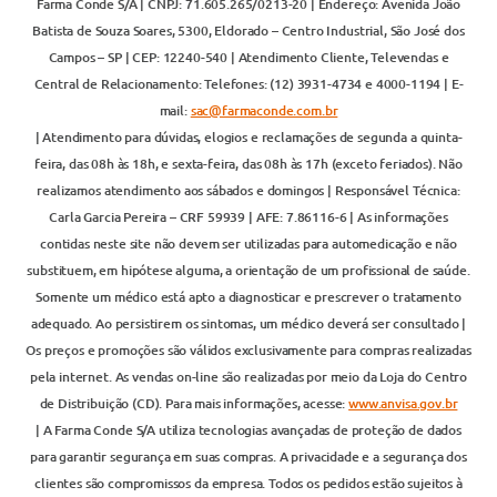
Farma Conde S/A | CNPJ: 71.605.265/0213-20 | Endereço: Avenida João
Batista de Souza Soares, 5300, Eldorado – Centro Industrial, São José dos
Campos – SP | CEP: 12240-540 | Atendimento Cliente, Televendas e
Central de Relacionamento: Telefones: (12) 3931-4734 e 4000-1194 | E-
mail:
sac@farmaconde.com.br
| Atendimento para dúvidas, elogios e reclamações de segunda a quinta-
feira, das 08h às 18h, e sexta-feira, das 08h às 17h (exceto feriados). Não
realizamos atendimento aos sábados e domingos | Responsável Técnica:
Carla Garcia Pereira – CRF 59939 | AFE: 7.86116-6 | As informações
contidas neste site não devem ser utilizadas para automedicação e não
substituem, em hipótese alguma, a orientação de um profissional de saúde.
Somente um médico está apto a diagnosticar e prescrever o tratamento
adequado. Ao persistirem os sintomas, um médico deverá ser consultado |
Os preços e promoções são válidos exclusivamente para compras realizadas
pela internet. As vendas on-line são realizadas por meio da Loja do Centro
de Distribuição (CD). Para mais informações, acesse:
www.anvisa.gov.br
| A Farma Conde S/A utiliza tecnologias avançadas de proteção de dados
para garantir segurança em suas compras. A privacidade e a segurança dos
clientes são compromissos da empresa. Todos os pedidos estão sujeitos à